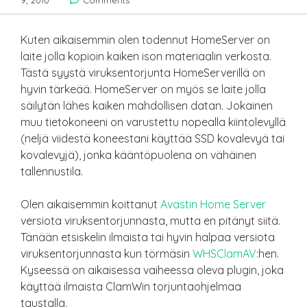
9, 2010
Comments
Kuten aikaisemmin olen todennut HomeServer on
laite jolla kopioin kaiken ison materiaalin verkosta.
Tästä syystä viruksentorjunta HomeServerillä on
hyvin tärkeää. HomeServer on myös se laite jolla
säilytän lähes kaiken mahdollisen datan. Jokainen
muu tietokoneeni on varustettu nopealla kiintolevyllä
(neljä viidestä koneestani käyttää SSD kovalevyä tai
kovalevyjä), jonka kääntöpuolena on vähäinen
tallennustila.
Olen aikaisemmin koittanut
Avastin Home Server
versiota viruksentorjunnasta, mutta en pitänyt siitä.
Tänään etsiskelin ilmaista tai hyvin halpaa versiota
viruksentorjunnasta kun törmäsin
WHSClamAV
:hen.
Kyseessä on aikaisessa vaiheessa oleva plugin, joka
käyttää ilmaista ClamWin torjuntaohjelmaa
taustalla.