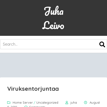
Juha
Leivo
SKIP
TO
CONTENT
Viruksentorjuntaa
Home Server
/
Uncategorized
juha
August