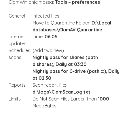
ClamWin ohjelmassa:
Tools – preferences
General
Infected files:
Move to Quarantine Folder:
D:\Local
databases\ClamAV Quarantine
Internet
Time:
06:05
updates
Schedules
(Add two new)
scans
Nightly pass for shares (path
d:shares), Daily at 03:30
Nightly pass for C-drive (path c:), Daily
at 02:30
Reports
Scan report file:
d:\logs\ClamScanLog.txt
Limits
Do Not Scan Files Larger Than
1000
MegaBytes