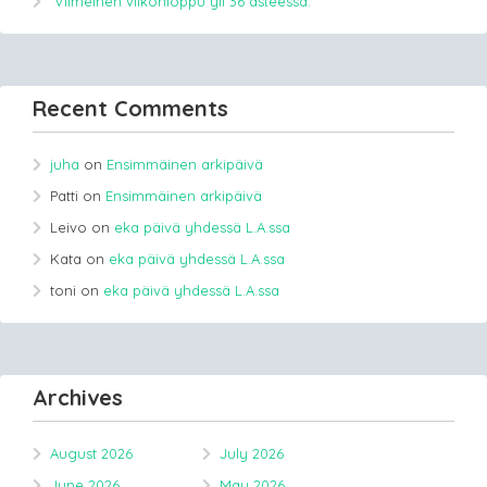
Viimeinen viikonloppu yli 36 asteessa.
Recent Comments
juha
on
Ensimmäinen arkipäivä
Patti
on
Ensimmäinen arkipäivä
Leivo
on
eka päivä yhdessä L.A.ssa
Kata
on
eka päivä yhdessä L.A.ssa
toni
on
eka päivä yhdessä L.A.ssa
Archives
August 2026
July 2026
June 2026
May 2026