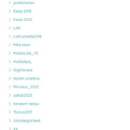
jenkkireissu
Kesä 2019
Kesä 2020
LAN
LaRochelle2018
Mitä teen
MökkiLAN_70
MokkilanL
Nightmare
Nörtin Unelma
Rhodos_2022
saksa2023
tandem-reissu
Torino2017
Uncategorized
XX