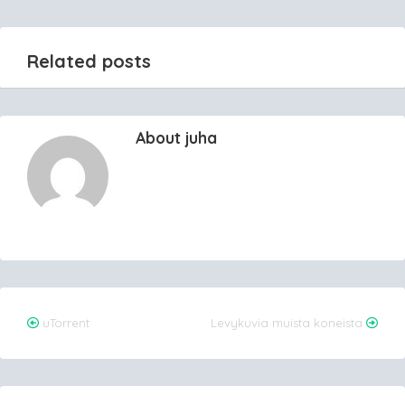
Related posts
About juha
Post
uTorrent
Levykuvia muista koneista
navigation