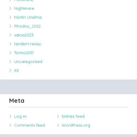
Nightmare
Nörtin Unelma
Rhodos_2022
saksa2023
tandem-reissu
Torino2017
Uncategorized
XX
Meta
Log in
Entries feed
Comments feed
WordPress.org