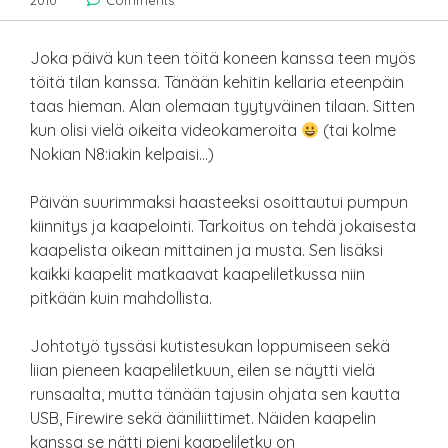
2010
Comments
Joka päivä kun teen töitä koneen kanssa teen myös
töitä tilan kanssa. Tänään kehitin kellaria eteenpäin
taas hieman. Alan olemaan tyytyväinen tilaan. Sitten
kun olisi vielä oikeita videokameroita
(tai kolme
Nokian N8:iakin kelpaisi…)
Päivän suurimmaksi haasteeksi osoittautui pumpun
kiinnitys ja kaapelointi. Tarkoitus on tehdä jokaisesta
kaapelista oikean mittainen ja musta. Sen lisäksi
kaikki kaapelit matkaavat kaapeliletkussa niin
pitkään kuin mahdollista.
Johtotyö tyssäsi kutistesukan loppumiseen sekä
liian pieneen kaapeliletkuun, eilen se näytti vielä
runsaalta, mutta tänään tajusin ohjata sen kautta
USB, Firewire sekä ääniliittimet. Näiden kaapelin
kanssa se nätti pieni kaapeliletku on