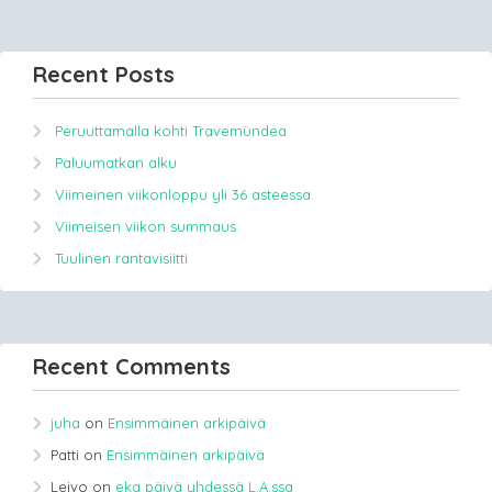
Recent Posts
Peruuttamalla kohti Travemündea
Paluumatkan alku
Viimeinen viikonloppu yli 36 asteessa.
Viimeisen viikon summaus
Tuulinen rantavisiitti
Recent Comments
juha
on
Ensimmäinen arkipäivä
Patti
on
Ensimmäinen arkipäivä
Leivo
on
eka päivä yhdessä L.A.ssa