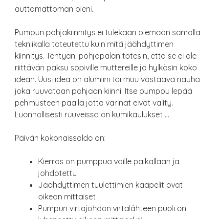
auttamattoman pieni.
Pumpun pohjakiinnitys ei tulekaan olemaan samalla
tekniikalla toteutettu kuin mitä jäähdyttimen
kiinnitys. Tehtyäni pohjapalan totesin, että se ei ole
riittävän paksu sopiville muttereille ja hylkäsin koko
idean. Uusi idea on alumiini tai muu vastaava nauha
joka ruuvataan pohjaan kiinni. Itse pumppu lepää
pehmusteen päällä jotta värinät eivät välity.
Luonnollisesti ruuveissa on kumikaulukset …
Päivän kokonaissaldo on:
Kierros on pumppua vaille paikallaan ja
johdotettu
Jäähdyttimen tuulettimien kaapelit ovat
oikean mittaiset
Pumpun virtajohdon virtalähteen puoli on