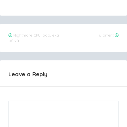
Post
Nightmare CPU loop, eka
uTorrent
päivä
navigation
Leave a Reply