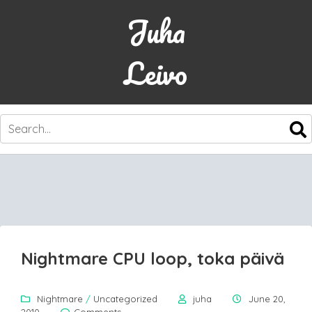
Juha
Leivo
SKIP
TO
CONTENT
Nightmare CPU loop, toka päivä
Nightmare
/
Uncategorized
juha
June 20,