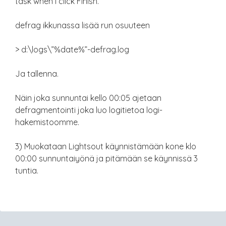
task when I click Finish.”
defrag ikkunassa lisää run osuuteen
> d:\logs\”%date%”-defrag.log
Ja tallenna.
Näin joka sunnuntai kello 00:05 ajetaan
defragmentointi joka luo logitietoa logi-
hakemistoomme.
3) Muokataan Lightsout käynnistämään kone klo
00:00 sunnuntaiyönä ja pitämään se käynnissä 3
tuntia.