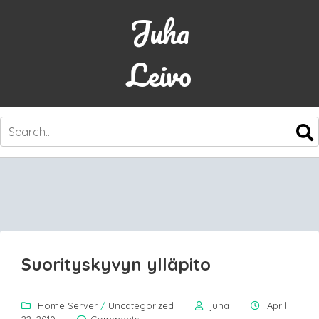
Juha
Leivo
SKIP
TO
CONTENT
Suorityskyvyn ylläpito
Home Server
/
Uncategorized
juha
April