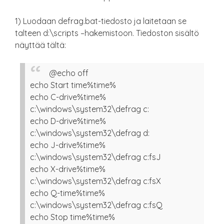
1) Luodaan defrag.bat-tiedosto ja laitetaan se
talteen d:\scripts –hakemistoon. Tiedoston sisältö
näyttää tältä:
@echo off
echo Start time%time%
echo C-drive%time%
c:\windows\system32\defrag c:
echo D-drive%time%
c:\windows\system32\defrag d:
echo J-drive%time%
c:\windows\system32\defrag c:fsJ
echo X-drive%time%
c:\windows\system32\defrag c:fsX
echo Q-time%time%
c:\windows\system32\defrag c:fsQ
echo Stop time%time%