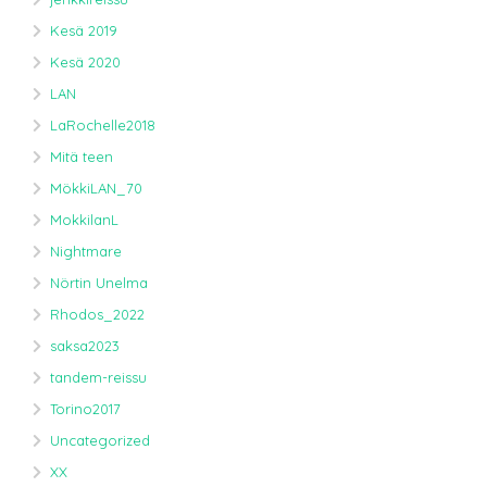
Kesä 2019
Kesä 2020
LAN
LaRochelle2018
Mitä teen
MökkiLAN_70
MokkilanL
Nightmare
Nörtin Unelma
Rhodos_2022
saksa2023
tandem-reissu
Torino2017
Uncategorized
XX