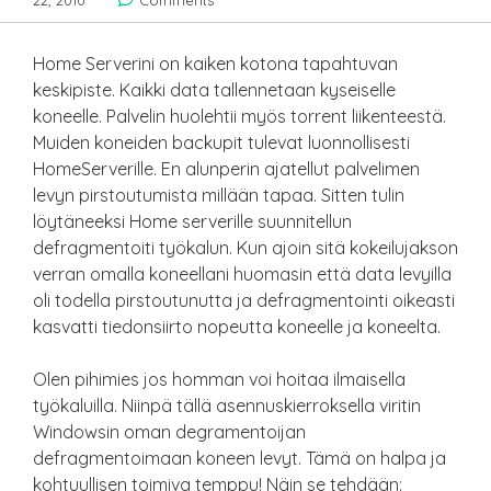
22, 2010
Comments
Home Serverini on kaiken kotona tapahtuvan
keskipiste. Kaikki data tallennetaan kyseiselle
koneelle. Palvelin huolehtii myös torrent liikenteestä.
Muiden koneiden backupit tulevat luonnollisesti
HomeServerille. En alunperin ajatellut palvelimen
levyn pirstoutumista millään tapaa. Sitten tulin
löytäneeksi Home serverille suunnitellun
defragmentoiti työkalun. Kun ajoin sitä kokeilujakson
verran omalla koneellani huomasin että data levyilla
oli todella pirstoutunutta ja defragmentointi oikeasti
kasvatti tiedonsiirto nopeutta koneelle ja koneelta.
Olen pihimies jos homman voi hoitaa ilmaisella
työkaluilla. Niinpä tällä asennuskierroksella viritin
Windowsin oman degramentoijan
defragmentoimaan koneen levyt. Tämä on halpa ja
kohtuullisen toimiva temppu! Näin se tehdään: