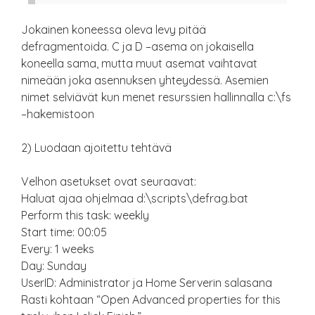
Jokainen koneessa oleva levy pitää
defragmentoida. C ja D –asema on jokaisella
koneella sama, mutta muut asemat vaihtavat
nimeään joka asennuksen yhteydessä. Asemien
nimet selviävät kun menet resurssien hallinnalla c:\fs
–hakemistoon
2) Luodaan ajoitettu tehtävä
Velhon asetukset ovat seuraavat:
Haluat ajaa ohjelmaa d:\scripts\defrag.bat
Perform this task: weekly
Start time: 00:05
Every: 1 weeks
Day: Sunday
UserID: Administrator ja Home Serverin salasana
Rasti kohtaan “Open Advanced properties for this