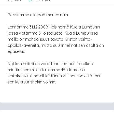
28, 2009
1 comment
Reissumme alkupää menee näin
Lennämme 31.12.2009 Helsingistä Kuala Lumpuriin
jossa vietämme 5 iloista yötä. Kuala Lumpurissa
meillä on mahdollisuus tavata Kristan vaihto-
oppilaskavereita, mutta suunnitelmat sen osalta on
epäselviä.
Nyt kun hotelli on varattuna Lumpurista alkaa
miettiminen miten taitamme 45 kilometriä
lentokentältä hotellille? Minun kutinani on että teen
sen kulttuurishokin voimin.