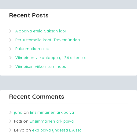
Recent Posts
Ajopäivä etelä-Saksan läpi
Peruuttamalla kohti Travemündea
Paluumatkan alku
Viimeinen viikonloppu yli 36 asteessa.
Viimeisen viikon summaus
Recent Comments
juha
on
Ensimmäinen arkipäivä
Patti
on
Ensimmäinen arkipäivä
Leivo
on
eka päivä yhdessä L.A.ssa