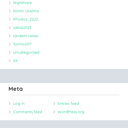
Nightmare
Nörtin Unelma
Rhodos_2022
saksa2023
tandem-reissu
Torino2017
Uncategorized
XX
Meta
Log in
Entries feed
Comments feed
WordPress.org