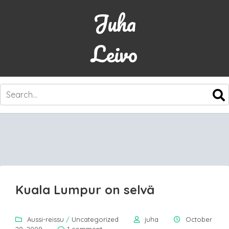
Juha
Leivo
SKIP
TO
CONTENT
Kuala Lumpur on selvä
Aussi-reissu
/
Uncategorized
juha
October