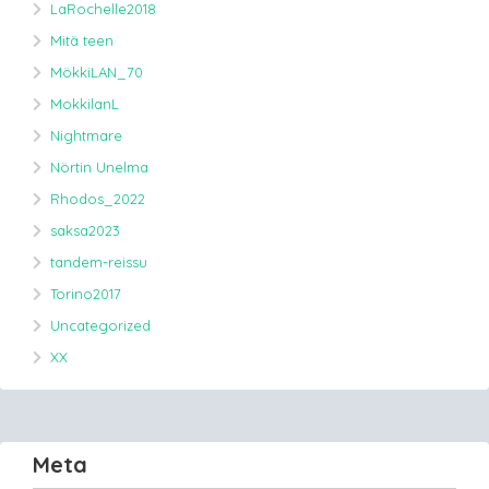
LaRochelle2018
Mitä teen
MökkiLAN_70
MokkilanL
Nightmare
Nörtin Unelma
Rhodos_2022
saksa2023
tandem-reissu
Torino2017
Uncategorized
XX
Meta