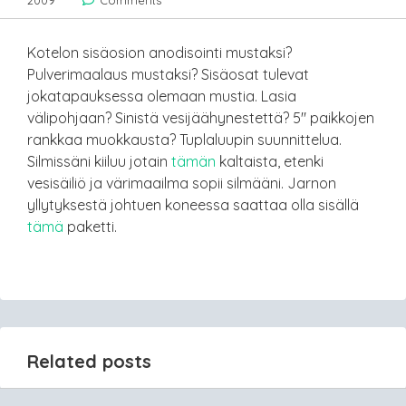
2009
Comments
Kotelon sisäosion anodisointi mustaksi?
Pulverimaalaus mustaksi? Sisäosat tulevat
jokatapauksessa olemaan mustia. Lasia
välipohjaan? Sinistä vesijäähynestettä? 5″ paikkojen
rankkaa muokkausta? Tuplaluupin suunnittelua.
Silmissäni kiiluu jotain
tämän
kaltaista, etenki
vesisäiliö ja värimaailma sopii silmääni. Jarnon
yllytyksestä johtuen koneessa saattaa olla sisällä
tämä
paketti.
Related posts