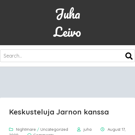
Juha
Leivo
SKIP
TO
CONTENT
Keskusteluja Jarnon kanssa
Nightmare
/
Uncategorized
juha
August 17,