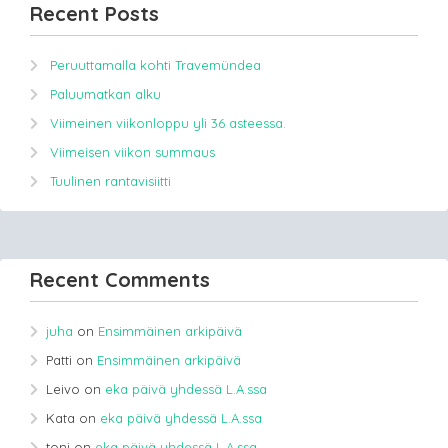
Recent Posts
Peruuttamalla kohti Travemündea
Paluumatkan alku
Viimeinen viikonloppu yli 36 asteessa.
Viimeisen viikon summaus
Tuulinen rantavisiitti
Recent Comments
juha
on
Ensimmäinen arkipäivä
Patti
on
Ensimmäinen arkipäivä
Leivo
on
eka päivä yhdessä L.A.ssa
Kata
on
eka päivä yhdessä L.A.ssa
toni
on
eka päivä yhdessä L.A.ssa