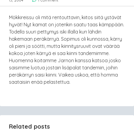
13, 2004
1 comment
Mökkireissu oli mitä rentouttavin, kiitos siitä ystävät
hyvät! Nyt kamat on jotenkin saatu taas kämppään.
Todella suuri pettymys iski illalla kun lähdin
hakemaan peräkärryä. Sopimus oli kunnossa, kärry
oli pieni ja söötti, mutta kiinnitysruuvit ovat väärää
kokoa joten kärryä ei saa kiinni tandemiimme.
Huomenna koitamme Jarnon kanssa katsoa josko
saisimme luotua jostain lisäpalat tandemiin, joihin
peräkärryn saisi kiinni. Vaikea uskoa, että homma
saataisiin enää pelastettua.
Related posts