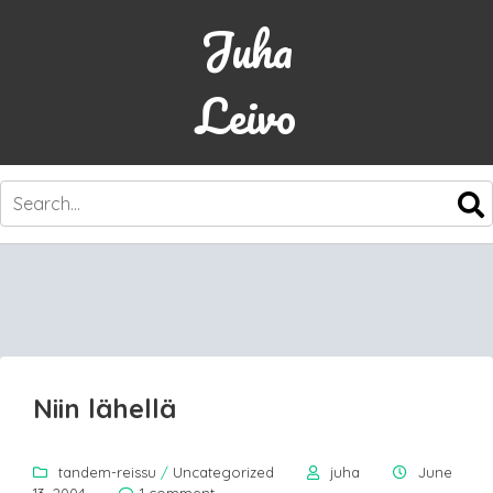
Juha
Leivo
SKIP
TO
CONTENT
Niin lähellä
tandem-reissu
/
Uncategorized
juha
June