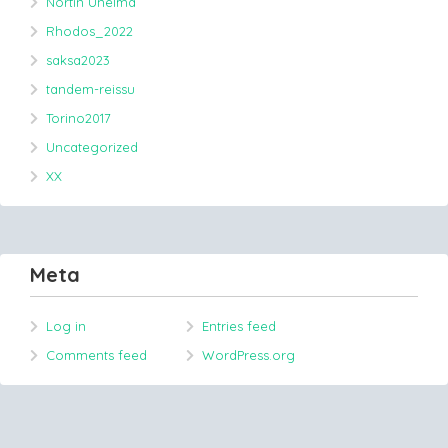
Nörtin Unelma
Rhodos_2022
saksa2023
tandem-reissu
Torino2017
Uncategorized
XX
Meta
Log in
Entries feed
Comments feed
WordPress.org