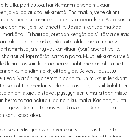
ua leluilla, pari autoa, hankkimamme vene mukaan.
en ja voi pojat sitä leikkimistä. Ensinnäkin, vene oli hitti,
nssa veneen uittaminen oli parasta ideaa ikinä. Auto käsiin
are con me” ja siitä lähdettiin. Jossain kohtaa matkaa
li märkänä. “Ei haittaa, otetaan kengät pois”, tästä seurasi
 takapuoli oli märkä, leikkijöitä oli kolme ja meno villiä
anhemmista ja siirtyivät kahvilaan (bar) aperatiiveille.
ortsit oli läpi märät, samoin paita. Muut leikkijät oli vielä
n leikkihin. Jossain kohtaa hän viuhahti meidän ohi ja heitti
nnen kuin ehdimme kirjoittaa ylös. Selvästi lausuttu
ä ei tiedä. Vähän myöhemmin parin muun muksun lenkkarit
en. Tässä kohtaa meidän sankari ui käsipohjaa suihkulähteen
talon omistajat pistävät pystyyn sen uima-altaan mistä
dän herra taitaa haluta uida näin kuumalla. Käsipohja uinti
en päättyessä kolmesta lapsesta kuivia oli 0 kappaletta.
len kohti kesätaloa.
asaisesti edistymässä. Tavoite on saada siis tuoretta
 minttuesanssia ja vissyä, joten tänään koitettiin lime +