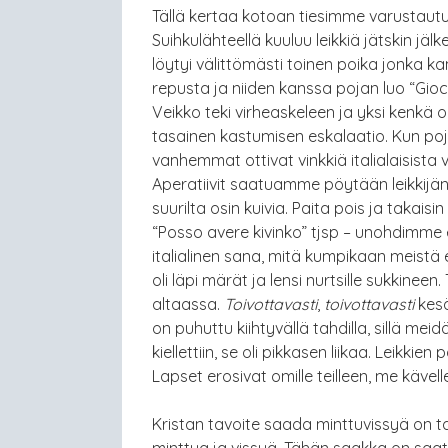
Tällä kertaa kotoan tiesimme varustaut
Suihkulähteellä kuuluu leikkiä jätskin jälke
löytyi välittömästi toinen poika jonka ka
repusta ja niiden kanssa pojan luo “Gioc
Veikko teki virheaskeleen ja yksi kenkä o
tasainen kastumisen eskalaatio. Kun pojan
vanhemmat ottivat vinkkiä italialaisista v
Aperatiivit saatuamme pöytään leikkijän sh
suurilta osin kuivia. Paita pois ja takaisi
“Posso avere kivinko” tjsp – unohdimme e
italialinen sana, mitä kumpikaan meist
oli läpi märät ja lensi nurtsille sukkine
altaassa.
Toivottavasti
,
toivottavasti
kesä
on puhuttu kiihtyvällä tahdilla, sillä mei
kiellettiin, se oli pikkasen liikaa. Leikki
Lapset erosivat omille teilleen, me kävel
Kristan tavoite saada minttuvissyä on t
minttua ja vissyä. Tähän saakka on saatu