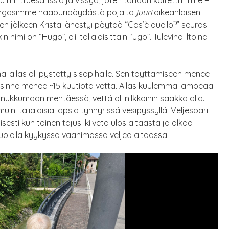
. Bongasimme naapuripöydästä pojalta
juuri
oikeanlaisen
n jälkeen Krista lähestyi pöytää “Cos’è quello?” seurasi
n nimi on “Hugo”, eli italialaisittain “ugo”. Tulevina iltoina
ima-allas oli pystetty sisäpihalle. Sen täyttämiseen menee
 sinne menee ~15 kuutiota vettä. Allas kuulemma lämpeää
 nukkumaan mentäessä, vettä oli nilkkoihin saakka alla.
uin italialaisia lapsia tynnyrissä vesipyssyllä. Veljespari
yisesti kun toinen tajusi kiivetä ulos altaasta ja alkaa
puolella kyykyssä vaanimassa veljeä altaassa.