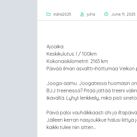
italia2025
juha
June 11, 2025
Ajoaika:
Keskikulutus: l / 100km
Kokonaiskilometrit: 2165 km
Päivää ilman asvaltti-ihottumaa Veikon p
Jooga-aamu. Joogatessa huomasin ongel
BJJ treeneissä? Pitää jättää treeni väliin
ikävältä. Lyhyt lenkkeily, mikä pisti sine
Päivä paloi vauhdikkaasti ohi ja iltapäiv
Jälleen kerran naisjoukkue halusi liittyä 
kaikki tulee niin sitten…