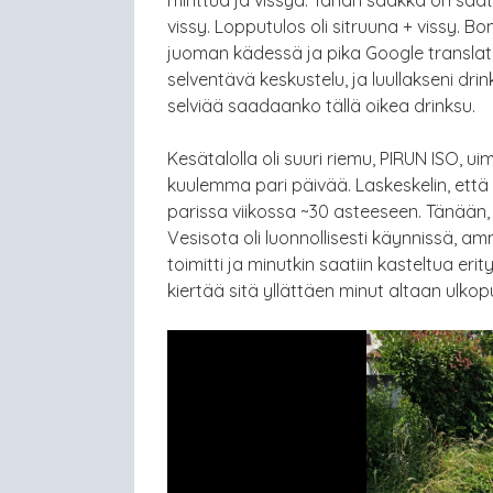
vissy. Lopputulos oli sitruuna + vissy
juoman kädessä ja pika Google translate
selventävä keskustelu, ja luullakseni drinki
selviää saadaanko tällä oikea drinksu.
Kesätalolla oli suuri riemu, PIRUN ISO, u
kuulemma pari päivää. Laskeskelin, että
parissa viikossa ~30 asteeseen. Tänään,
Vesisota oli luonnollisesti käynnissä, amm
toimitti ja minutkin saatiin kasteltua erit
kiertää sitä yllättäen minut altaan ulko