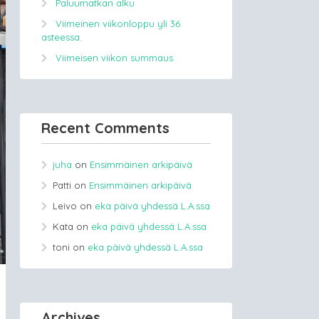
Paluumatkan alku
Viimeinen viikonloppu yli 36
asteessa.
Viimeisen viikon summaus
Recent Comments
juha
on
Ensimmäinen arkipäivä
Patti
on
Ensimmäinen arkipäivä
Leivo
on
eka päivä yhdessä L.A.ssa
Kata
on
eka päivä yhdessä L.A.ssa
toni
on
eka päivä yhdessä L.A.ssa
Archives