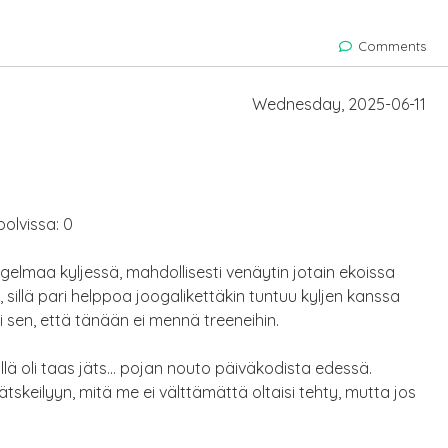
Comments
Wednesday, 2025-06-11
olvissa: 0
maa kyljessä, mahdollisesti venäytin jotain ekoissa
, sillä pari helppoa joogalikettäkin tuntuu kyljen kanssa
töi sen, että tänään ei mennä treeneihin.
ällä oli taas jäts… pojan nouto päiväkodista edessä.
jätskeilyyn, mitä me ei välttämättä oltaisi tehty, mutta jos