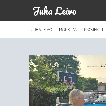
Juha Leivo
SKIP
JUHA LEIVO
MÖKKILAN
PROJEKTIT
TO
CONTENT