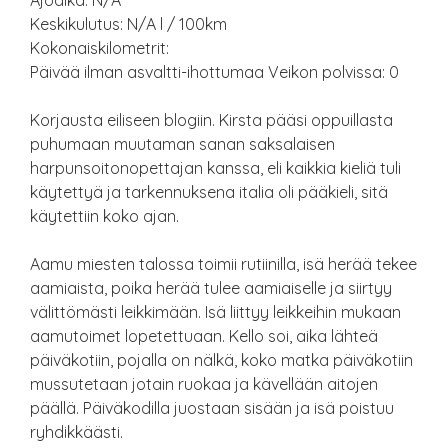
Ajoaika: N/A
Keskikulutus: N/A l / 100km
Kokonaiskilometrit:
Päivää ilman asvaltti-ihottumaa Veikon polvissa: 0
Korjausta eiliseen blogiin. Kirsta pääsi oppuillasta
puhumaan muutaman sanan saksalaisen
harpunsoitonopettajan kanssa, eli kaikkia kieliä tuli
käytettyä ja tarkennuksena italia oli pääkieli, sitä
käytettiin koko ajan.
Aamu miesten talossa toimii rutiinilla, isä herää tekee
aamiaista, poika herää tulee aamiaiselle ja siirtyy
välittömästi leikkimään. Isä liittyy leikkeihin mukaan
aamutoimet lopetettuaan. Kello soi, aika lähteä
päiväkotiin, pojalla on nälkä, koko matka päiväkotiin
mussutetaan jotain ruokaa ja kävellään aitojen
päällä. Päiväkodilla juostaan sisään ja isä poistuu
ryhdikkäästi.