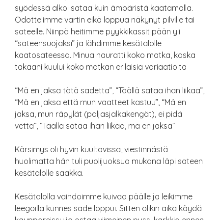
syödessä alkoi sataa kuin ämpäristä kaatamalla.
Odottelimme vartin eikä loppua näkynyt pilville tai
sateelle. Niinpä heitimme pyykkikassit pään yli
“sateensuojaksi” ja lähdimme kesätalolle
kaatosateessa. Minua nauratti koko matka, koska
takaani kuului koko matkan erilaisia variaatioita
“Mä en jaksa tätä sadetta”, “Täällä sataa ihan liikaa”,
“Mä en jaksa että mun vaatteet kastuu”, “Mä en
jaksa, mun räpylät (paljasjalkakengät), ei pidä
vettä”, “Täällä sataa ihan liikaa, mä en jaksa”
Kärsimys oli hyvin kuultavissa, viestinnästä
huolimatta hän tuli puolijuoksua mukana läpi sateen
kesätalolle saakka.
Kesätalolla vaihdoimme kuivaa päälle ja leikimme
leegoilla kunnes sade loppui. Sitten olikin aika käydä