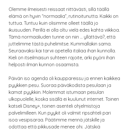
Olemme ilmeisesti reissaat riittävästi, sillä täällä
elämä on hyvin “normaalia”, rutinoitunutta. Kaikki on
tuttua. Tuntuu kuin olisimme olleet täällä jo
ikuisuuden. Perillä ei olla oltu vielä edes kahta viikkoa.
Tämä normaaliuden tunne on niin … yllättävä?, että
juttelimme tästä puhelimitse. Kummallakin sama.
Seuraavaksi kai tarvii opetella italiaa ihan kunnolla.
Kieli on itseilmaisun suhteen rajoite, arki pyörii ihan
helposti ilman kunnon osaamista.
Päivän iso agenda oli kauppareissu ja ennen kaikkea
pyykkien pesu. Suoraa päiväkodista pesulaan ja
kamat pyykkiin. Molemmat istumaan pesulan
ulkopuolelle, koska sisällä ei kuulunut internet. Toinen
katseli Disney+, toinen asenteli ohjelmistoja
palvelimilleen. Kun pyykit oli valmiit ripsahteli pari
isoa vesipisaraa. Päätimme mennä jätskille ja
odottaa että pikkusade menee ohi. Jätskiä