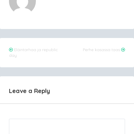
Post
Eläintarhaa ja republic
Perhe kasassa taas
day
navigation
Leave a Reply