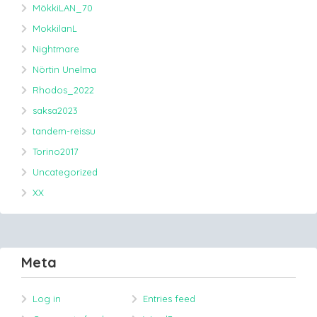
MökkiLAN_70
MokkilanL
Nightmare
Nörtin Unelma
Rhodos_2022
saksa2023
tandem-reissu
Torino2017
Uncategorized
XX
Meta
Log in
Entries feed