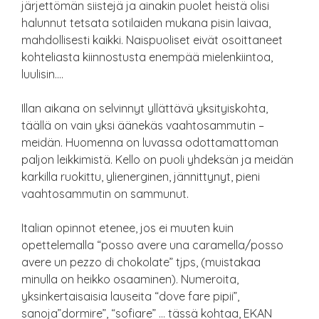
järjettömän siistejä ja ainakin puolet heistä olisi
halunnut tetsata sotilaiden mukana pisin laivaa,
mahdollisesti kaikki. Naispuoliset eivät osoittaneet
kohteliasta kiinnostusta enempää mielenkiintoa,
luulisin….
Illan aikana on selvinnyt yllättävä yksityiskohta,
täällä on vain yksi äänekäs vaahtosammutin –
meidän. Huomenna on luvassa odottamattoman
paljon leikkimistä. Kello on puoli yhdeksän ja meidän
karkilla ruokittu, ylienerginen, jännittynyt, pieni
vaahtosammutin on sammunut.
Italian opinnot etenee, jos ei muuten kuin
opettelemalla “posso avere una caramella/posso
avere un pezzo di chokolate” tjps, (muistakaa
minulla on heikko osaaminen). Numeroita,
yksinkertaisaisia lauseita “dove fare pipii”,
sanoja”dormire”, “sofiare” … tässä kohtaa, EKAN