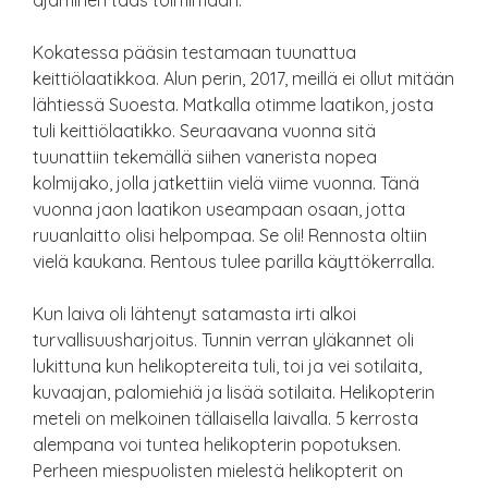
ajaminen taas toimimaan.
Kokatessa pääsin testamaan tuunattua
keittiölaatikkoa. Alun perin, 2017, meillä ei ollut mitään
lähtiessä Suoesta. Matkalla otimme laatikon, josta
tuli keittiölaatikko. Seuraavana vuonna sitä
tuunattiin tekemällä siihen vanerista nopea
kolmijako, jolla jatkettiin vielä viime vuonna. Tänä
vuonna jaon laatikon useampaan osaan, jotta
ruuanlaitto olisi helpompaa. Se oli! Rennosta oltiin
vielä kaukana. Rentous tulee parilla käyttökerralla.
Kun laiva oli lähtenyt satamasta irti alkoi
turvallisuusharjoitus. Tunnin verran yläkannet oli
lukittuna kun helikoptereita tuli, toi ja vei sotilaita,
kuvaajan, palomiehiä ja lisää sotilaita. Helikopterin
meteli on melkoinen tällaisella laivalla. 5 kerrosta
alempana voi tuntea helikopterin popotuksen.
Perheen miespuolisten mielestä helikopterit on