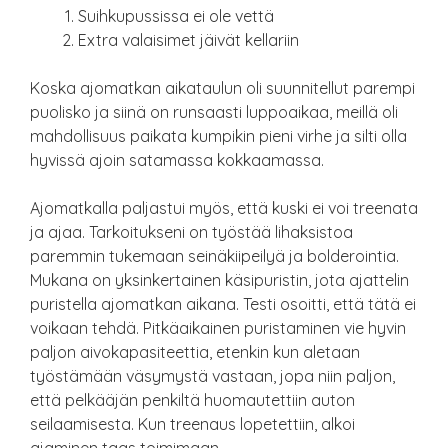
Suihkupussissa ei ole vettä
Extra valaisimet jäivät kellariin
Koska ajomatkan aikataulun oli suunnitellut parempi
puolisko ja siinä on runsaasti luppoaikaa, meillä oli
mahdollisuus paikata kumpikin pieni virhe ja silti olla
hyvissä ajoin satamassa kokkaamassa.
Ajomatkalla paljastui myös, että kuski ei voi treenata
ja ajaa. Tarkoitukseni on työstää lihaksistoa
paremmin tukemaan seinäkiipeilyä ja bolderointia.
Mukana on yksinkertainen käsipuristin, jota ajattelin
puristella ajomatkan aikana. Testi osoitti, että tätä ei
voikaan tehdä. Pitkäaikainen puristaminen vie hyvin
paljon aivokapasiteettia, etenkin kun aletaan
työstämään väsymystä vastaan, jopa niin paljon,
että pelkääjän penkiltä huomautettiin auton
seilaamisesta. Kun treenaus lopetettiin, alkoi