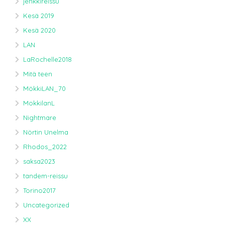
jenkkireissu
Kesä 2019
Kesä 2020
LAN
LaRochelle2018
Mitä teen
MökkiLAN_70
MokkilanL
Nightmare
Nörtin Unelma
Rhodos_2022
saksa2023
tandem-reissu
Torino2017
Uncategorized
XX