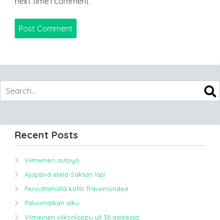
next time I comment.
Recent Posts
Viimeinen autoyö
Ajopäivä etelä-Saksan läpi
Peruuttamalla kohti Travemündea
Paluumatkan alku
Viimeinen viikonloppu yli 36 asteessa.