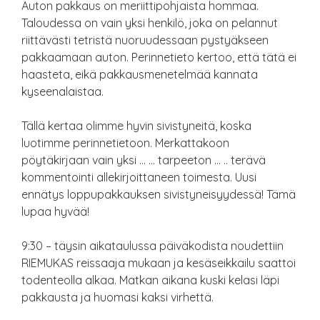
Auton pakkaus on meriittipohjaista hommaa.
Taloudessa on vain yksi henkilö, joka on pelannut
riittävästi tetristä nuoruudessaan pystyäkseen
pakkaamaan auton. Perinnetieto kertoo, että tätä ei
haasteta, eikä pakkausmenetelmää kannata
kyseenalaistaa.
Tällä kertaa olimme hyvin sivistyneitä, koska
luotimme perinnetietoon. Merkattakoon
pöytäkirjaan vain yksi … … tarpeeton … .. terävä
kommentointi allekirjoittaneen toimesta. Uusi
ennätys loppupakkauksen sivistyneisyydessä! Tämä
lupaa hyvää!
9:30 – täysin aikataulussa päiväkodista noudettiin
RIEMUKAS reissaaja mukaan ja kesäseikkailu saattoi
todenteolla alkaa. Matkan aikana kuski kelasi läpi
pakkausta ja huomasi kaksi virhettä.