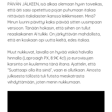
PÄIVÄN JÄLKEEN, isä alkaa olemaan hyvin toiveikas,
että äiti saisi opetettua pojan puhumaan italiaa
riittävästi italialaisten kanssa leikkimiseen. Minä?
Minun luurini päivittyi kaksi päivää sitten uusimpaan
versioon. Tänään hokasin, että siihen on tullut
reaaliaikainen AI tulkki. On järkyttävän mahdollista,
että en koskaan opi uutta kieltä, edes italiaa.
Muut nukkuvat, laivalla on hyvää viskiä halvalla
hinnalla (Laproaigh PX, 8.9€ 4cl) ja euroviisujen
karsinta on kuulemma tänä iltana. Ajattelin, että
“Suattaapi olla ilta siinä”, vaan ei ollutkaan. Ainosta
julkisesta töllöstä tuli futista mieskatrasta
viihdyttämään, joten menin nukkumaan.