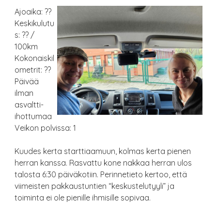
Ajoaika: ??
Keskikulutu
s: ?? /
100km
Kokonaiskil
ometrit: ??
Päivää
ilman
asvaltti-
ihottumaa
Veikon polvissa: 1
Kuudes kerta starttiaamuun, kolmas kerta pienen
herran kanssa. Rasvattu kone nakkaa herran ulos
talosta 6:30 päiväkotiin. Perinnetieto kertoo, että
viimeisten pakkaustuntien “keskustelutyyli” ja
toiminta ei ole pienille ihmisille sopivaa.