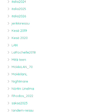
italia2024
italia2025
italia2026
jenkkireissu
Kesä 2019
Kesä 2020
LAN
LaRochelle2018
Mitä teen
MökkiLAN_70
MokkilanL
Nightmare
Nörtin Unelma
Rhodos_2022
saksa2023
tandem-reissu