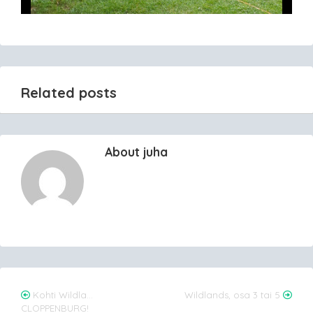
Related posts
About juha
Post
Kohti Wildla…
Wildlands, osa 3 tai 5
CLOPPENBURG!