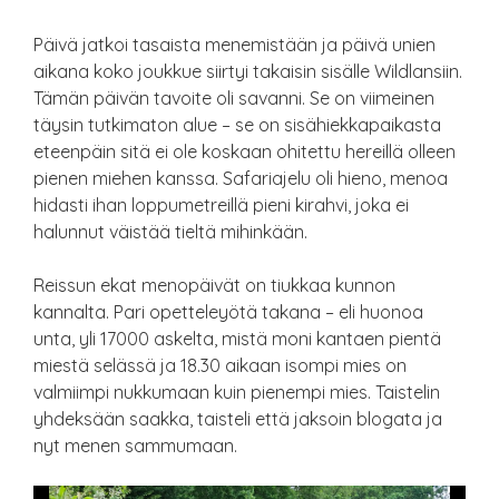
Päivä jatkoi tasaista menemistään ja päivä unien
aikana koko joukkue siirtyi takaisin sisälle Wildlansiin.
Tämän päivän tavoite oli savanni. Se on viimeinen
täysin tutkimaton alue – se on sisähiekkapaikasta
eteenpäin sitä ei ole koskaan ohitettu hereillä olleen
pienen miehen kanssa. Safariajelu oli hieno, menoa
hidasti ihan loppumetreillä pieni kirahvi, joka ei
halunnut väistää tieltä mihinkään.
Reissun ekat menopäivät on tiukkaa kunnon
kannalta. Pari opetteleyötä takana – eli huonoa
unta, yli 17000 askelta, mistä moni kantaen pientä
miestä selässä ja 18.30 aikaan isompi mies on
valmiimpi nukkumaan kuin pienempi mies. Taistelin
yhdeksään saakka, taisteli että jaksoin blogata ja
nyt menen sammumaan.