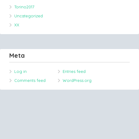
Torino2017
Uncategorized
XX
Meta
Log in
Entries feed
Comments feed
WordPress.org