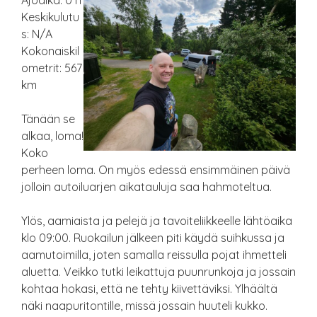
Ajoaika: 0 h
Keskikulutu
s: N/A
Kokonaiskil
ometrit: 567
km
Tänään se
alkaa, loma!
Koko
perheen loma. On myös edessä ensimmäinen päivä
jolloin autoiluarjen aikatauluja saa hahmoteltua.
Ylös, aamiaista ja pelejä ja tavoiteliikkeelle lähtöaika
klo 09:00. Ruokailun jälkeen piti käydä suihkussa ja
aamutoimilla, joten samalla reissulla pojat ihmetteli
aluetta. Veikko tutki leikattuja puunrunkoja ja jossain
kohtaa hokasi, että ne tehty kiivettäviksi. Ylhäältä
näki naapuritontille, missä jossain huuteli kukko.