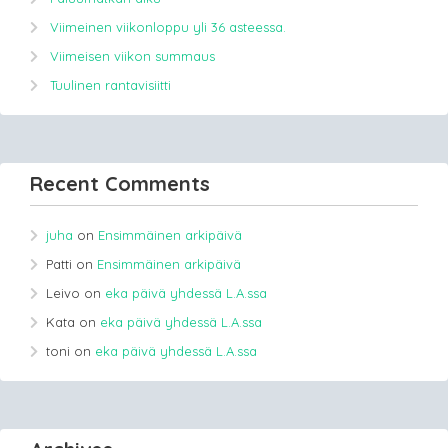
Viimeinen viikonloppu yli 36 asteessa.
Viimeisen viikon summaus
Tuulinen rantavisiitti
Recent Comments
juha
on
Ensimmäinen arkipäivä
Patti
on
Ensimmäinen arkipäivä
Leivo
on
eka päivä yhdessä L.A.ssa
Kata
on
eka päivä yhdessä L.A.ssa
toni
on
eka päivä yhdessä L.A.ssa