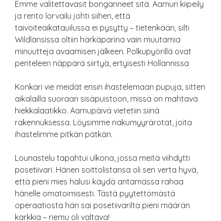
Emme valitettavasit bonganneet sitä. Aamun kiipeily
ja rento lorvailu johti siihen, että
taivoiteaikatauilussa ei pysytty – tietenkään, silti
Wildlansissa oltiin härkäparina vain muutamia
minuutteja avaamisen jälkeen. Polkupyörillä ovat
penteleen näppärä siirtyä, ertyisesti Hollannissa
Konkari vie meidät ensin ihastelemaan pupuja, sitten
aikalailla suoraan sisäpuistoon, missä on mahtava
hiekkalaatikko. Aamupäivä vietetiin siinä
rakennuksessa. Löysimme nakumyyrärotat, joita
ihastelimme pitkän pätkän.
Lounastelu tapahtui ulkona, jossa meitä viihdytti
posetiivari. Hänen soittolistansa oli sen verta hyvä,
että pieni mies halusi käydä antamassa rahaa
hänelle omatoimisesti. Tästä pyytettömästä
operaatiosta hän sai posetiivarilta pieni määrän
karkkia – riemu oli valtava!