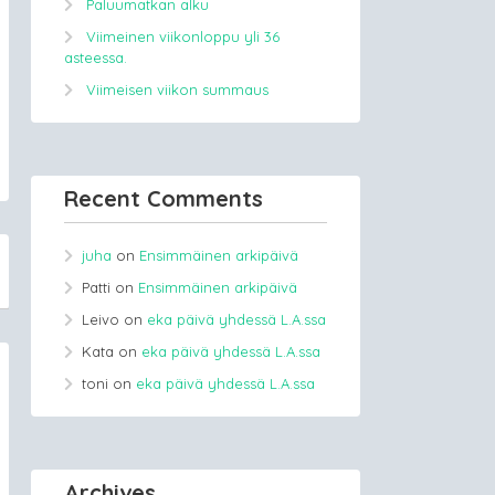
Paluumatkan alku
Viimeinen viikonloppu yli 36
asteessa.
Viimeisen viikon summaus
Recent Comments
juha
on
Ensimmäinen arkipäivä
Patti
on
Ensimmäinen arkipäivä
Leivo
on
eka päivä yhdessä L.A.ssa
Kata
on
eka päivä yhdessä L.A.ssa
toni
on
eka päivä yhdessä L.A.ssa
Archives