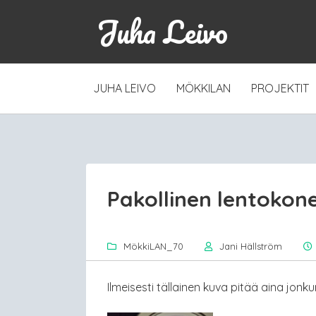
Juha Leivo
SKIP
JUHA LEIVO
MÖKKILAN
PROJEKTIT
TO
CONTENT
Pakollinen lentokone
MökkiLAN_70
Jani Hällström
Ilmeisesti tällainen kuva pitää aina jonku