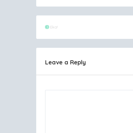
Post
Eka!
navigation
Leave a Reply