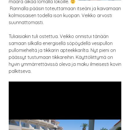
määrä aikaa lomalla lokoille.
Rannalla pääsin toteuttamaan itseäni ja kaivamaan
kolmiosaisen todella ison kuopan. Veikko arvosti
suunnattomasti.
Tuliaisiakin tuli ostettua. Veikko onnistui tänään
samaan silkalla energisellä söpöydellä vesipullon
pullomieheltä ja tikkarin apteekkarilta. Nyt pieni on
päässyt tustumaan tikkareihin. Käyttöliittymä on
hyvin ymmärrettävissä oleva ja maku ilmeisesti kovin
palkitseva.