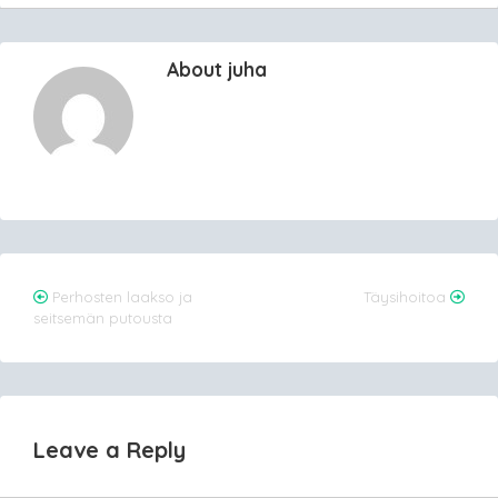
About juha
Post
Perhosten laakso ja
Täysihoitoa
seitsemän putousta
navigation
Leave a Reply