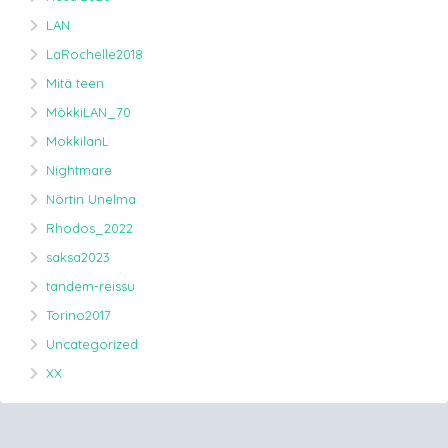
LAN
LaRochelle2018
Mitä teen
MökkiLAN_70
MokkilanL
Nightmare
Nörtin Unelma
Rhodos_2022
saksa2023
tandem-reissu
Torino2017
Uncategorized
XX