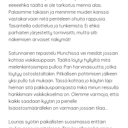
eeeeehkä täältä ei ole tarkoitus mennä alas.
Palasimme takaisin ja menimme muiden kanssa
vastakarvaan niitä penteleen ohuita rappusia.
Tasanteilla odottelua ja tunkemista. Ei ehkä
parhaiten järjestetty tornivisiitti, mutta silti
näkemisen arvoiset näkymät!
Satunnainen tepastelu Munchissa vei meidät jossain
kohtaa viskikauppaan. Täältä löytyi hyllyiltä mitä
mielenkiintoisimpia pulloa. Pari harvinaisuutta, jotka
löytyy ostoslistaltakin. Pitkällisen pohtimisen jälkeen
yksi pullo tuli mukaan. Tässä kohtaa jo käytiin läpi
hieman sitä pakkauspainajaista mikä minun reissulla
hankkimani viskikokoelma on. Olemme varmoja, että
kaikki saadaan kyytiin ja pienelle
lisäostosmäärällekin on varmaan jossain tilaa….
Lounas syötiin paikallisten suosimassa erittäin