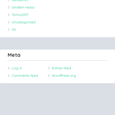
tandem-reissu
Torino2017
Uncategorized
XX
Meta
Log in
Entries feed
Comments feed
WordPress.org