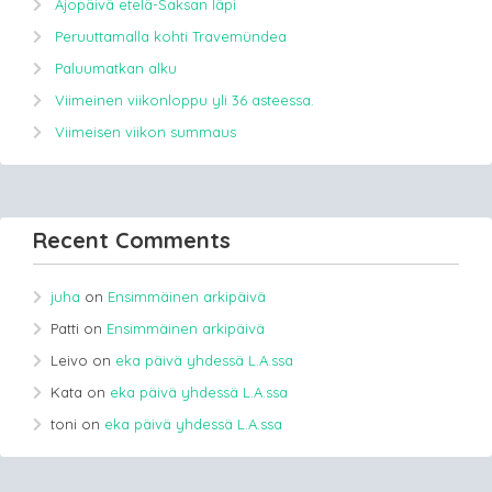
Ajopäivä etelä-Saksan läpi
Peruuttamalla kohti Travemündea
Paluumatkan alku
Viimeinen viikonloppu yli 36 asteessa.
Viimeisen viikon summaus
Recent Comments
juha
on
Ensimmäinen arkipäivä
Patti
on
Ensimmäinen arkipäivä
Leivo
on
eka päivä yhdessä L.A.ssa
Kata
on
eka päivä yhdessä L.A.ssa
toni
on
eka päivä yhdessä L.A.ssa