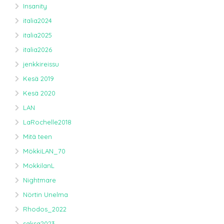
Insanity
italia2024
italia2025
italia2026
jenkkireissu
Kesä 2019
Kesä 2020
LAN
LaRochelle2018
Mitä teen
MökkiLAN_70
MokkilanL
Nightmare
Nörtin Unelma
Rhodos_2022
saksa2023