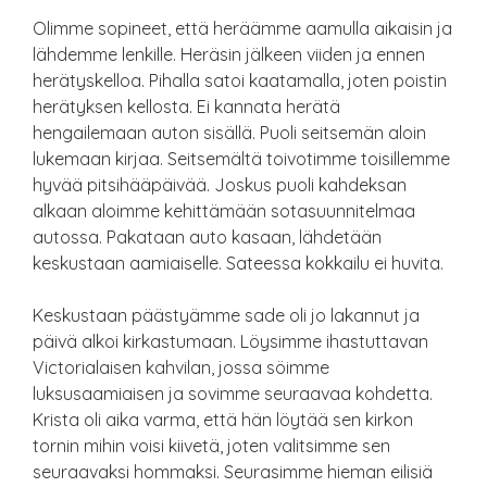
Olimme sopineet, että heräämme aamulla aikaisin ja
lähdemme lenkille. Heräsin jälkeen viiden ja ennen
herätyskelloa. Pihalla satoi kaatamalla, joten poistin
herätyksen kellosta. Ei kannata herätä
hengailemaan auton sisällä. Puoli seitsemän aloin
lukemaan kirjaa. Seitsemältä toivotimme toisillemme
hyvää pitsihääpäivää. Joskus puoli kahdeksan
alkaan aloimme kehittämään sotasuunnitelmaa
autossa. Pakataan auto kasaan, lähdetään
keskustaan aamiaiselle. Sateessa kokkailu ei huvita.
Keskustaan päästyämme sade oli jo lakannut ja
päivä alkoi kirkastumaan. Löysimme ihastuttavan
Victorialaisen kahvilan, jossa söimme
luksusaamiaisen ja sovimme seuraavaa kohdetta.
Krista oli aika varma, että hän löytää sen kirkon
tornin mihin voisi kiivetä, joten valitsimme sen
seuraavaksi hommaksi. Seurasimme hieman eilisiä