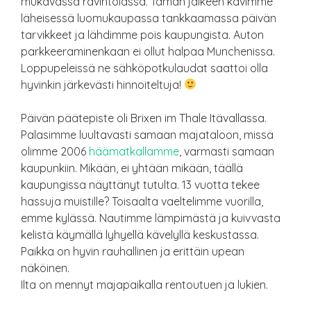
mukavassa ravintolassa. Tämän jälkeen kävimme
läheisessä luomukaupassa tankkaamassa päivän
tarvikkeet ja lähdimme pois kaupungista. Auton
parkkeeraminenkaan ei ollut halpaa Munchenissa.
Loppupeleissä ne sähköpotkulaudat saattoi olla
hyvinkin järkevästi hinnoiteltuja!
Päivän päätepiste oli Brixen im Thale Itävallassa.
Palasimme luultavasti samaan majataloon, missä
olimme 2006
häämatkallamme
, varmasti samaan
kaupunkiin. Mikään, ei yhtään mikään, täällä
kaupungissa näyttänyt tutulta. 13 vuotta tekee
hassuja muistille? Toisaalta vaeltelimme vuorilla,
emme kylässä. Nautimme lämpimästä ja kuivvasta
kelistä käymällä lyhyellä kävelyllä keskustassa.
Paikka on hyvin rauhallinen ja erittäin upean
näköinen.
Ilta on mennyt majapaikalla rentoutuen ja lukien.