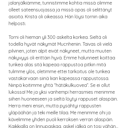
jalanjälkiämme, tunnistimme kohtia missä olimme
olleet sateensuojassa ja missä opas oli selittänyt
asioita. Krista oli oikeassa. Hän löysi tornin aika
helposti.
Torni oli hieman yli 300 askelta korkea. Sieltä oli
todella hyvät näkymät Mucnheniin. Taivas oli vielä
pilvinen, joten alpit eivät näkyneet, mutta muuten
näkyvyys oli erittäin hyvä. Emme halunneet koittaa
tunkea alas sitä kapeaa rappustoa pitkin mitä
tulimme ylös, oletimme ettei tarkoitus ole tunkea
vastakarvaan siinä liian kapeassa rappustossa.
Niinpä koitimme yhtä “hätäkulkuovea”. Se ei ollut
lukossa! Me ja yksi vanhempi herrasmies menimme
siihen huoneeseen ja sieltä löytyi rappuset alaspäin.
Herra meni ensin, mutta pysähtyi rappusten
yläpäähän ja teki meille tilaa. Me menimme ohi ja
kävelimme yhden puoli kerroksen verran alaspäin.
Kaikkialla on linnupaskaa, askel jälkiä on tosi vähän…