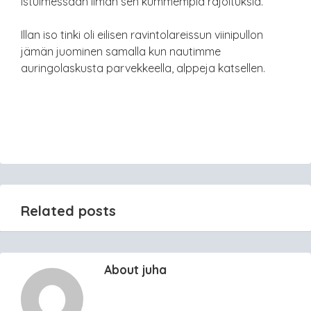
istuimessaan ilman sen kummempia rajoituksia.
Illan iso tinki oli eilisen ravintolareissun viinipullon
jämän juominen samalla kun nautimme
auringolaskusta parvekkeella, alppeja katsellen.
Related posts
About juha