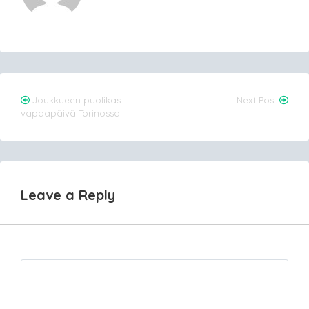
Post
Joukkueen puolikas
Next Post
vapaapäivä Torinossa
navigation
Leave a Reply