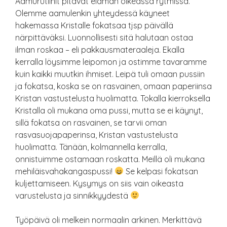
Aamurutiinit pitävät elämän oikeassa rytmissä.
Olemme aamulenkin yhteydessä käyneet
hakemassa Kristalle fokatsaa tjsp päivällä
närpittäväksi. Luonnollisesti sitä halutaan ostaa
ilman roskaa – eli pakkausmateraaleja. Ekalla
kerralla löysimme leipomon ja ostimme tavaramme
kuin kaikki muutkin ihmiset. Leipä tuli omaan pussiin
ja fokatsa, koska se on rasvainen, omaan paperiinsa
Kristan vastustelusta huolimatta. Tokalla kierroksella
Kristalla oli mukana oma pussi, mutta se ei käynyt,
sillä fokatsa on rasvainen, se tarvii oman
rasvasuojapaperinsa, Kristan vastustelusta
huolimatta. Tänään, kolmannella kerralla,
onnistuimme ostamaan roskatta. Meillä oli mukana
mehiläisvahakangaspussi!
Se kelpasi fokatsan
kuljettamiseen. Kysymys on siis vain oikeasta
varustelusta ja sinnikkyydestä
Työpäivä oli melkein normaalin arkinen. Merkittävä