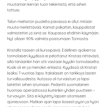
muutaman kerran tuon tekemistä, että siihen
tottuisi.
Talon miehistön puolelta päivässä ei ollut mitään
muuta merkittävää. Kamat pakattiin, kauppalistat
valmistettiin ja siinä se. Kaupassa ehdittiin käymään.
Nyt ollaan 90% valmiita poistumaan Torinosta.
Kristalla taasen oli kurssipäivä. Edellinen ajokierros
torinolaisen kyydissä ei pelottanut Kristaa riittävästi,
sillä tänäänkin hän otti vastaan kyydin torinolaiselta.
Kuski oli eri ja menokin erilaista. Kyydissä oli Kristan
lisäksi 7-vuotias lapsi. Italialaiset on tarkkoja lasten
turvallisuudesta. Autossa oli turvaistuin ja lapsi
laitettiin siihen istumaan. Pedantti suomalainen
huomasi operaatiossa kuitenkin yhden puutteen –
turvavyön. Sitä ei käytetty lapsen sitomiseen
ajoneuvoon. Matkan ajan lapsi iloisesti pyöri ja hyöri