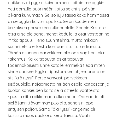
poikkeus oli pyykin kuivaaminen. Laitoimme pyykin
heti aamulla pyörimään, jotta se ehtisi päivän
aikana kuivumaan. Se iso juju tässä koko hommassa
oli se pyykin kuivumispaikka. Se on kuudennen
kerroksen parvekkeen ulkopuolella. Sanoin Kristalle,
että ei se ole paha, menet kadulle ja otat vastaan ne
mitkä tippuu. Hieno suunnitelma, mutta mikään
suunnitelma ei kestä kohtaamista Italian kanssa.
Tämän asunnon parvekkeen alla on sisäpihan jokin
rakennus. Kaikki tippuvat asiat tippuvat
todennäköisesti sinne katolle, emmekä tiedä miten
sinne pääsee. Pyykin ripustamisen ohjenuorana on
siis “älä ryssi”. Perse vahvasti parvekkeen
sisäpuolella, nojaamatta millään osalla kaiteeseen ja
kuolon kankeuden kaltaisella otteella vaatteista
ripustin niitä roikkumaan ulkoilmaan. Operaatio oli
siellä jännittävämmän puolella, sanoisin jopa
erityisen paljon. Sama “älä ryssi” -ongelma oli
käsissä myös pyykkejä kerättäessä. Vaatii