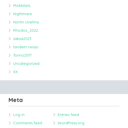
MokkilanL
Nightmare
Nörtin Unelma
Rhodos_2022
saksa2023
tandem-reissu
Torino2017
Uncategorized
XX
Meta
Log in
Entries feed
Comments feed
WordPress.org