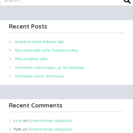
Recent Posts
Ajopäivä etelä-Saksan läpi
Peruuttamalla kohti Travemündea
Paluumatkan alku
Viimeinen viikonloppu yli 36 asteessa.
Viimeisen viikon summaus
Recent Comments
juha
on
Ensimmäinen arkipäivä
Patti
on
Ensimmäinen arkipäivä