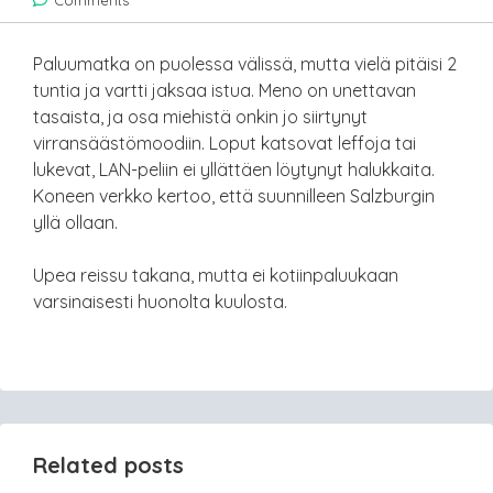
Comments
Paluumatka on puolessa välissä, mutta vielä pitäisi 2
tuntia ja vartti jaksaa istua. Meno on unettavan
tasaista, ja osa miehistä onkin jo siirtynyt
virransäästömoodiin. Loput katsovat leffoja tai
lukevat, LAN-peliin ei yllättäen löytynyt halukkaita.
Koneen verkko kertoo, että suunnilleen Salzburgin
yllä ollaan.
Upea reissu takana, mutta ei kotiinpaluukaan
varsinaisesti huonolta kuulosta.
Related posts