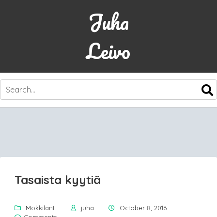
Juha
Leivo
SKIP
TO
CONTENT
Tasaista kyytiä
MokkilanL
juha
October 8, 2016