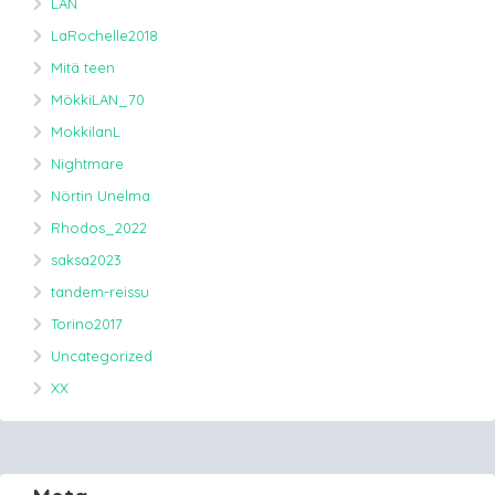
LAN
LaRochelle2018
Mitä teen
MökkiLAN_70
MokkilanL
Nightmare
Nörtin Unelma
Rhodos_2022
saksa2023
tandem-reissu
Torino2017
Uncategorized
XX