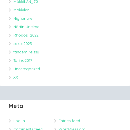
MökkiLAN_70
MokkilanL
Nightmare
Nörtin Unelma
Rhodos_2022
saksa2023
tandem-reissu
Torino2017
Uncategorized
XX
Meta
Log in
Entries feed
Comments feed
WordPress.org