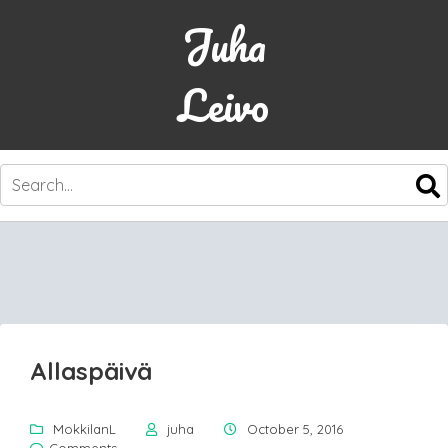
Juha
Leivo
SKIP
TO
CONTENT
Allaspäivä
MokkilanL
juha
October 5, 2016