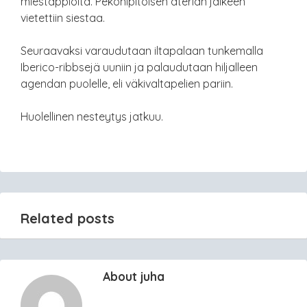
miestappioita. Pekonipitoisen aterian jälkeen
vietettiin siestaa.
Seuraavaksi varaudutaan iltapalaan tunkemalla
Iberico-ribbsejä uuniin ja palaudutaan hiljalleen
agendan puolelle, eli väkivaltapelien pariin.
Huolellinen nesteytys jatkuu.
Related posts
About juha