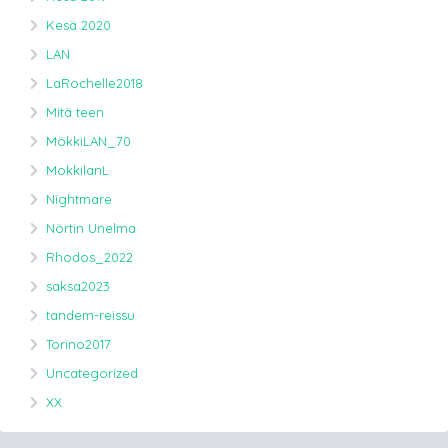
Kesä 2020
LAN
LaRochelle2018
Mitä teen
MökkiLAN_70
MokkilanL
Nightmare
Nörtin Unelma
Rhodos_2022
saksa2023
tandem-reissu
Torino2017
Uncategorized
XX