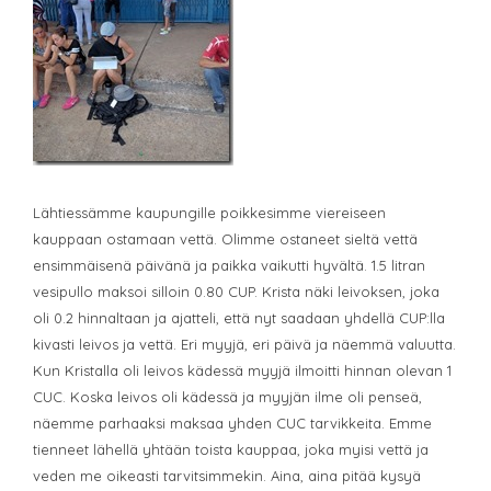
Lähtiessämme kaupungille poikkesimme viereiseen
kauppaan ostamaan vettä. Olimme ostaneet sieltä vettä
ensimmäisenä päivänä ja paikka vaikutti hyvältä. 1.5 litran
vesipullo maksoi silloin 0.80 CUP. Krista näki leivoksen, joka
oli 0.2 hinnaltaan ja ajatteli, että nyt saadaan yhdellä CUP:lla
kivasti leivos ja vettä. Eri myyjä, eri päivä ja näemmä valuutta.
Kun Kristalla oli leivos kädessä myyjä ilmoitti hinnan olevan 1
CUC. Koska leivos oli kädessä ja myyjän ilme oli penseä,
näemme parhaaksi maksaa yhden CUC tarvikkeita. Emme
tienneet lähellä yhtään toista kauppaa, joka myisi vettä ja
veden me oikeasti tarvitsimmekin. Aina, aina pitää kysyä