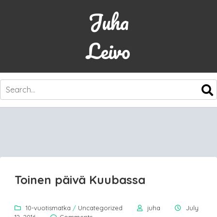
Juha
Leivo
SKIP
TO
CONTENT
Toinen päivä Kuubassa
10-vuotismatka
/
Uncategorized
juha
July