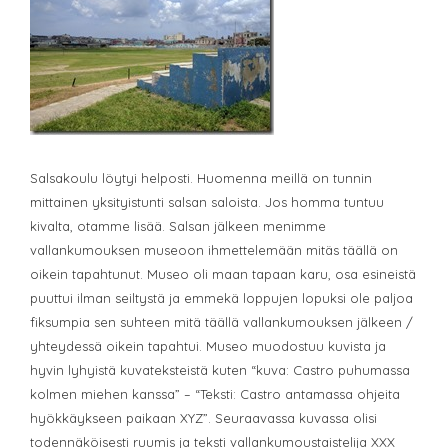
Salsakoulu löytyi helposti. Huomenna meillä on tunnin
mittainen yksityistunti salsan saloista. Jos homma tuntuu
kivalta, otamme lisää. Salsan jälkeen menimme
vallankumouksen museoon ihmettelemään mitäs täällä on
oikein tapahtunut. Museo oli maan tapaan karu, osa esineistä
puuttui ilman seiltystä ja emmekä loppujen lopuksi ole paljoa
fiksumpia sen suhteen mitä täällä vallankumouksen jälkeen /
yhteydessä oikein tapahtui. Museo muodostuu kuvista ja
hyvin lyhyistä kuvateksteistä kuten “kuva: Castro puhumassa
kolmen miehen kanssa” – “Teksti: Castro antamassa ohjeita
hyökkäykseen paikaan XYZ”. Seuraavassa kuvassa olisi
todennäköisesti ruumis ja teksti vallankumoustaistelija XXX