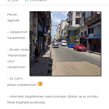
12, 2016
Comments
Päivän
agenda:
– Salsatunnin
varaaminen
– Bussin reissu
“Havannasta
ulos”
varaaminen
– 10 CUP:n
pitsan maistaminen
– Internetin käyttäminen aamutuimaan (iltaisin se ei onnistu,
liikaa käyttäjiä puistossa)