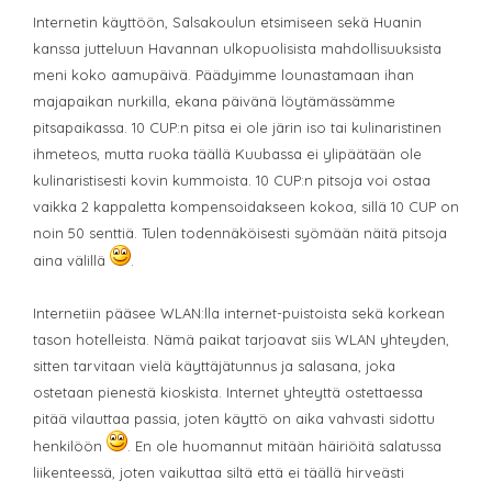
Internetin käyttöön, Salsakoulun etsimiseen sekä Huanin
kanssa jutteluun Havannan ulkopuolisista mahdollisuuksista
meni koko aamupäivä. Päädyimme lounastamaan ihan
majapaikan nurkilla, ekana päivänä löytämässämme
pitsapaikassa. 10 CUP:n pitsa ei ole järin iso tai kulinaristinen
ihmeteos, mutta ruoka täällä Kuubassa ei ylipäätään ole
kulinaristisesti kovin kummoista. 10 CUP:n pitsoja voi ostaa
vaikka 2 kappaletta kompensoidakseen kokoa, sillä 10 CUP on
noin 50 senttiä. Tulen todennäköisesti syömään näitä pitsoja
aina välillä
.
Internetiin pääsee WLAN:lla internet-puistoista sekä korkean
tason hotelleista. Nämä paikat tarjoavat siis WLAN yhteyden,
sitten tarvitaan vielä käyttäjätunnus ja salasana, joka
ostetaan pienestä kioskista. Internet yhteyttä ostettaessa
pitää vilauttaa passia, joten käyttö on aika vahvasti sidottu
henkilöön
. En ole huomannut mitään häiriöitä salatussa
liikenteessä, joten vaikuttaa siltä että ei täällä hirveästi