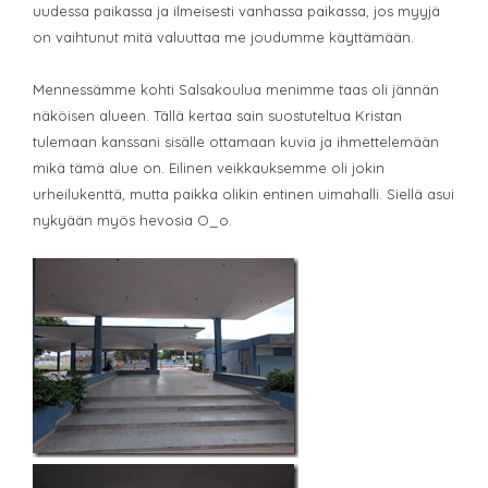
uudessa paikassa ja ilmeisesti vanhassa paikassa, jos myyjä
on vaihtunut mitä valuuttaa me joudumme käyttämään.
Mennessämme kohti Salsakoulua menimme taas oli jännän
näköisen alueen. Tällä kertaa sain suostuteltua Kristan
tulemaan kanssani sisälle ottamaan kuvia ja ihmettelemään
mikä tämä alue on. Eilinen veikkauksemme oli jokin
urheilukenttä, mutta paikka olikin entinen uimahalli. Siellä asui
nykyään myös hevosia O_o.