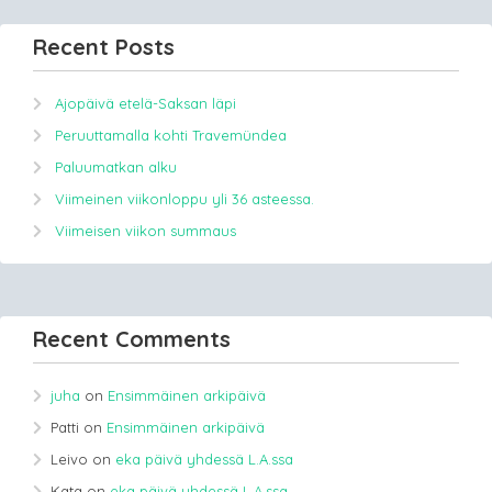
Recent Posts
Ajopäivä etelä-Saksan läpi
Peruuttamalla kohti Travemündea
Paluumatkan alku
Viimeinen viikonloppu yli 36 asteessa.
Viimeisen viikon summaus
Recent Comments
juha
on
Ensimmäinen arkipäivä
Patti
on
Ensimmäinen arkipäivä
Leivo
on
eka päivä yhdessä L.A.ssa
Kata
on
eka päivä yhdessä L.A.ssa