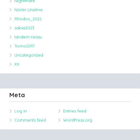
Nightmare
Nörtin Unelma
Rhodos_2022
saksa2023
tandem-reissu
Torino2017
Uncategorized
XX
Meta
Log in
Entries feed
Comments feed
WordPress.org