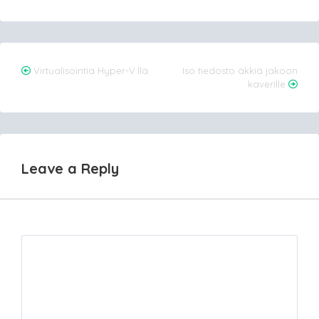
Post
Virtualisointia Hyper-V:llä
Iso tiedosto äkkiä jakoon
kaverille
navigation
Leave a Reply