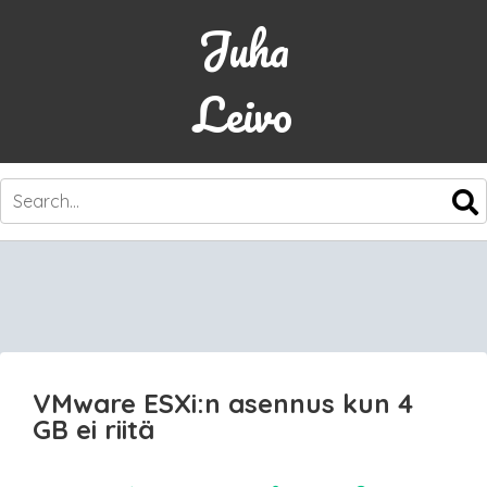
Juha
Leivo
SKIP
TO
CONTENT
VMware ESXi:n asennus kun 4
GB ei riitä