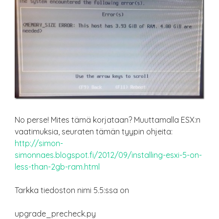
No perse! Mites tämä korjataan? Muuttamalla ESX:n
vaatimuksia, seuraten tämän tyypin ohjeita:
http://simon-
simonnaes.blogspot.fi/2012/09/installing-esxi-5-on-
less-than-2gb-ram.html
Tarkka tiedoston nimi 5.5:ssa on
upgrade_precheck.py