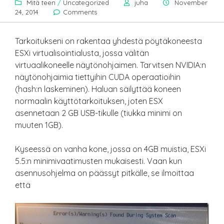
Mitä teen
/
Uncategorized
juha
November
24, 2014
Comments
Tarkoitukseni on rakentaa yhdestä pöytäkoneesta
ESXi virtualisointialusta, jossa välitän
virtuaalikoneelle näytönohjaimen. Tarvitsen NVIDIA:n
näytönohjaimia tiettyihin CUDA operaatioihin
(hash:n laskeminen). Haluan säilyttää koneen
normaalin käyttötarkoituksen, joten ESX
asennetaan 2 GB USB-tikulle (tiukka minimi on
muuten 1GB).
Kyseessä on vanha kone, jossa on 4GB muistia, ESXi
5.5:n minimivaatimusten mukaisesti. Vaan kun
asennusohjelma on päässyt pitkälle, se ilmoittaa
että