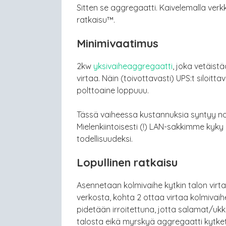
Sitten se aggregaatti. Kaivelemalla ver
ratkaisu™.
Minimivaatimus
2kw
yksivaiheaggregaatti
, joka vetäist
virtaa. Näin (toivottavasti) UPS:t siloitt
polttoaine loppuuu.
Tässä vaiheessa kustannuksia syntyy noi
Mielenkiintoisesti (!) LAN-sakkimme kyk
todellisuudeksi.
Lopullinen ratkaisu
Asennetaan kolmivaihe kytkin talon virta
verkosta, kohta 2 ottaa virtaa kolmivaih
pidetään irroitettuna, jotta salamat/uk
talosta eikä myrskyä aggregaatti kytket