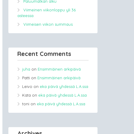
Paluumatkan alku
Viimeinen viikonloppu yli 36
asteessa.
Viimeisen viikon summaus
Recent Comments
juha
on
Ensimmäinen arkipäivä
Patti
on
Ensimmäinen arkipäivä
Leivo
on
eka päivä yhdessä L.A.ssa
Kata
on
eka päivä yhdessä L.A.ssa
toni
on
eka päivä yhdessä L.A.ssa
Archives