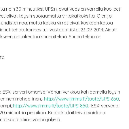
tä noin 30 minuutiksi. UPS:ni ovat vuosien varrella kuolleet
et olivat täysin suojaamatta virtakatkoksilta. Olen jo
i yhdistelmää, mutta koska virrat eivät koskaan katoa
innut tehdä, kunnes tuli vastaan tiistai 23.09. 2014. Ainut
okseen on rakentaa suunnitelma. Suunnitelma on
sta
ja ESX-serveri omansa. Vähän verkkoa kahlaamalla löysin
 Pieninen mahdollinen,
http://www.jimms.fi/tuote/UPS-650
,
eämpi,
http://www.jimms.fi/tuote/UPS-850
, ESX-serveriä
20 minuuttia peliaikaa. Kumpikin laitteista voidaan
ikaa on liian vähän jäljellä.