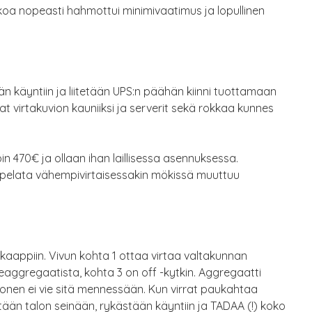
kkoa nopeasti hahmottui minimivaatimus ja lopullinen
ään käyntiin ja liitetään UPS:n päähän kiinni tuottamaan
avat virtakuvion kauniiksi ja serverit sekä rokkaa kunnes
n 470€ ja ollaan ihan laillisessa asennuksessa.
y pelata vähempivirtaisessakin mökissä muuttuu
kaappiin. Vivun kohta 1 ottaa virtaa valtakunnan
eaggregaatista, kohta 3 on off -kytkin. Aggregaatti
konen ei vie sitä mennessään. Kun virrat paukahtaa
ään talon seinään, rykästään käyntiin ja TADAA (!) koko