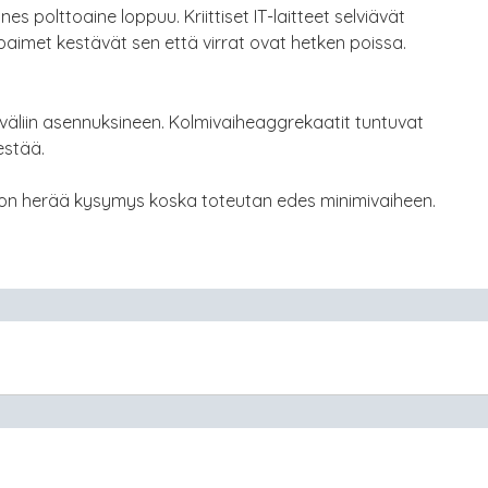
nes polttoaine loppuu. Kriittiset IT-laitteet selviävät
paimet kestävät sen että virrat ovat hetken poissa.
väliin asennuksineen. Kolmivaiheaggrekaatit tuntuvat
estää.
 on herää kysymys koska toteutan edes minimivaiheen.