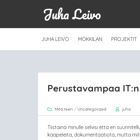
Juha Leivo
SKIP
JUHA LEIVO
MÖKKILAN
PROJEKTIT
TO
CONTENT
Perustavampaa IT:n 
Mitä teen
/
Uncategorized
juha
Tiistaina minulle selvisi että en suunnitel
kaapeleita, dokumentaatiota, mutta mitä 