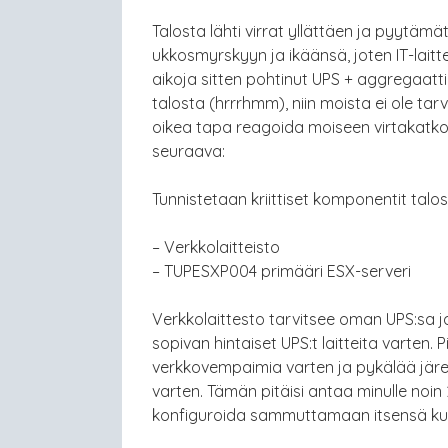
Talosta lähti virrat yllättäen ja pyytämät
ukkosmyrskyyn ja ikäänsä, joten IT-laitte
aikoja sitten pohtinut UPS + aggregaatt
talosta (hrrrhmm), niin moista ei ole tarv
oikea tapa reagoida moiseen virtakatk
seuraava:
Tunnistetaan kriittiset komponentit talo
– Verkkolaitteisto
– TUPESXP004 primääri ESX-serveri
Verkkolaittesto tarvitsee oman UPS:sa 
sopivan hintaiset UPS:t laitteita varten.
verkkovempaimia varten ja pykälää jär
varten. Tämän pitäisi antaa minulle noin 
konfiguroida sammuttamaan itsensä kun a