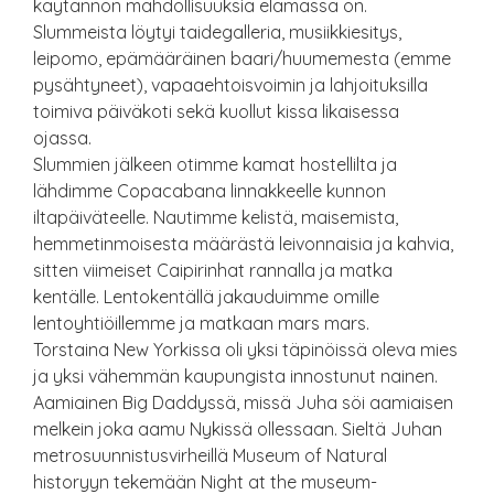
käytännön mahdollisuuksia elämässä on.
Slummeista löytyi taidegalleria, musiikkiesitys,
leipomo, epämääräinen baari/huumemesta (emme
pysähtyneet), vapaaehtoisvoimin ja lahjoituksilla
toimiva päiväkoti sekä kuollut kissa likaisessa
ojassa.
Slummien jälkeen otimme kamat hostellilta ja
lähdimme Copacabana linnakkeelle kunnon
iltapäiväteelle. Nautimme kelistä, maisemista,
hemmetinmoisesta määrästä leivonnaisia ja kahvia,
sitten viimeiset Caipirinhat rannalla ja matka
kentälle. Lentokentällä jakauduimme omille
lentoyhtiöillemme ja matkaan mars mars.
Torstaina New Yorkissa oli yksi täpinöissä oleva mies
ja yksi vähemmän kaupungista innostunut nainen.
Aamiainen Big Daddyssä, missä Juha söi aamiaisen
melkein joka aamu Nykissä ollessaan. Sieltä Juhan
metrosuunnistusvirheillä Museum of Natural
historyyn tekemään Night at the museum-