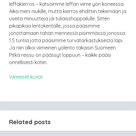
leffakierros – katsoimme leffan viime yön koneessa.
Aika meni niukille, mutta kierros ehdittiin tekemään ja
useita minuutteja jäi tuliaisshoppailulle. Sitten
pikapikaa lentokentälle, jossa pääsimme
jonottamaan tähän mennessä pisimmässä jonossa:
1.5 tuntia jotta pääsimme turvatarkastuksesta läpi.
Ja niin alkoi viimeinen yölento takaisin Suomeen.
Pitkä reissu on päässyt loppuun – kaikki pääsi
onnellisesti kotiin.
Viimeiset kuvat
Related posts