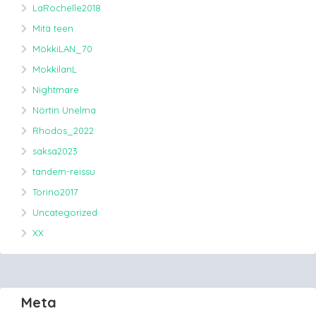
LaRochelle2018
Mitä teen
MökkiLAN_70
MokkilanL
Nightmare
Nörtin Unelma
Rhodos_2022
saksa2023
tandem-reissu
Torino2017
Uncategorized
XX
Meta