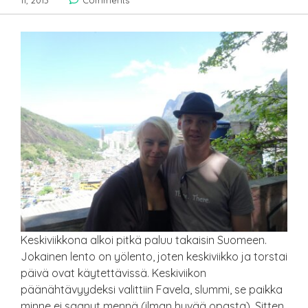
11, 2013
Comments
Keskiviikkona alkoi pitkä paluu takaisin Suomeen.
Jokainen lento on yölento, joten keskiviikko ja torstai
päivä ovat käytettävissä. Keskiviikon
päänähtävyydeksi valittiin Favela, slummi, se paikka
minne ei saanut mennä (ilman hyvää opasta). Sitten