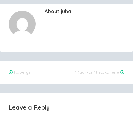
About juha
Post
Räpellys
“Kaukkari” tietokoneille
navigation
Leave a Reply