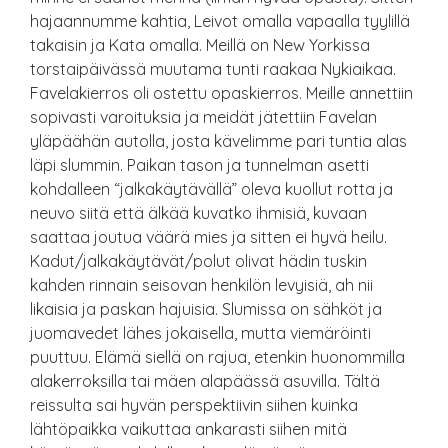
hajaannumme kahtia, Leivot omalla vapaalla tyylillä
takaisin ja Kata omalla. Meillä on New Yorkissa
torstaipäivässä muutama tunti raakaa Nykiaikaa.
Favelakierros oli ostettu opaskierros. Meille annettiin
sopivasti varoituksia ja meidät jätettiin Favelan
yläpäähän autolla, josta kävelimme pari tuntia alas
läpi slummin. Paikan tason ja tunnelman asetti
kohdalleen “jalkakäytävällä” oleva kuollut rotta ja
neuvo siitä että älkää kuvatko ihmisiä, kuvaan
saattaa joutua väärä mies ja sitten ei hyvä heilu.
Kadut/jalkakäytävät/polut olivat hädin tuskin
kahden rinnain seisovan henkilön levyisiä, ah nii
likaisia ja paskan hajuisia. Slumissa on sähköt ja
juomavedet lähes jokaisella, mutta viemäröinti
puuttuu. Elämä siellä on rajua, etenkin huonommilla
alakerroksilla tai mäen alapäässä asuvilla. Tältä
reissulta sai hyvän perspektiivin siihen kuinka
lähtöpaikka vaikuttaa ankarasti siihen mitä