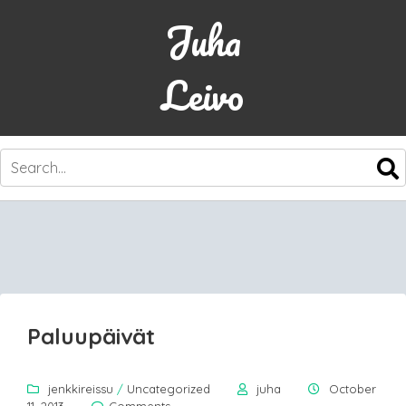
Juha
Leivo
SKIP
TO
CONTENT
Paluupäivät
jenkkireissu
/
Uncategorized
juha
October