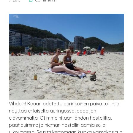
7, 2013
Comments
Vihdoin! Kauan odotettu aurinkoinen päivä tuli. Riio
näyttää erilaiselta auringossa, paaaljon
elävämmältä. Otimme hitaan lähdön hostellilta,
paahduimme jo hieman hostellin aamiaisella
ulkoilmassa. Se riitti kertomaan kuinka voimakas tuo