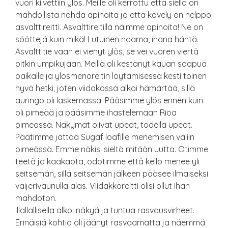
vuori kiivettiin ylös. Meille oli kerrottu että siellä on
mahdollista nähdä apinoita ja että kävely on helppo
asvalttireitti. Asvalttireitillä näimme apinoita! Ne on
sööttejä kuin mikä! Lutuinen naama, ihana häntä.
Asvalttitie vaan ei vienyt ylös, se vei vuoren viertä
pitkin umpikujaan. Meillä oli kestänyt kauan saapua
paikalle ja ylösmenoreitin löytämisessä kesti toinen
hyvä hetki, joten viidakossa alkoi hämärtää, sillä
auringo oli laskemassa. Pääsimme ylös ennen kuin
oli pimeää ja pääsimme ihastelemaan Rioa
pimeässä. Näkymät olivat upeat, todella upeat.
Päätimme jättää Sugaf loafille menemisen väliin
pimeässä. Emme näkisi sieltä mitään uutta. Otimme
teetä ja kaakaota, odotimme että kello menee yli
seitsemän, sillä seitsemän jälkeen pääsee ilmaiseksi
vaijerivaunulla alas. Viidakkoreitti olisi ollut ihan
mahdoton.
Illallallisella alkoi näkyä ja tuntua rasvausvirheet.
Erinäisiä kohtia oli jäänyt rasvaamatta ja näemmä