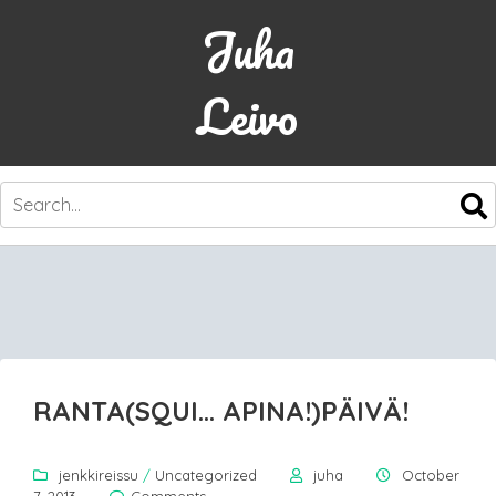
Juha
Leivo
SKIP
TO
CONTENT
RANTA(SQUI… APINA!)PÄIVÄ!
jenkkireissu
/
Uncategorized
juha
October