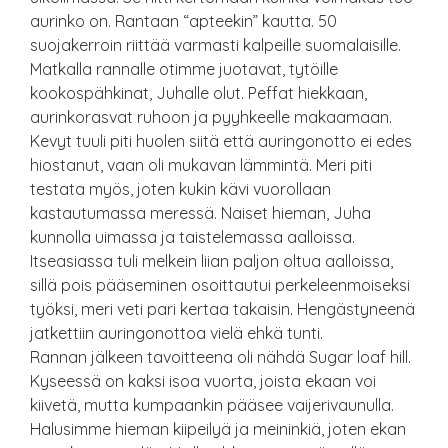
aurinko on. Rantaan “apteekin” kautta. 50
suojakerroin riittää varmasti kalpeille suomalaisille.
Matkalla rannalle otimme juotavat, tytöille
kookospähkinat, Juhalle olut. Peffat hiekkaan,
aurinkorasvat ruhoon ja pyyhkeelle makaamaan.
Kevyt tuuli piti huolen siitä että auringonotto ei edes
hiostanut, vaan oli mukavan lämmintä. Meri piti
testata myös, joten kukin kävi vuorollaan
kastautumassa meressä. Naiset hieman, Juha
kunnolla uimassa ja taistelemassa aalloissa.
Itseasiassa tuli melkein liian paljon oltua aalloissa,
sillä pois pääseminen osoittautui perkeleenmoiseksi
työksi, meri veti pari kertaa takaisin. Hengästyneenä
jatkettiin auringonottoa vielä ehkä tunti.
Rannan jälkeen tavoitteena oli nähdä Sugar loaf hill.
Kyseessä on kaksi isoa vuorta, joista ekaan voi
kiivetä, mutta kumpaankin pääsee vaijerivaunulla.
Halusimme hieman kiipeilyä ja meininkiä, joten ekan