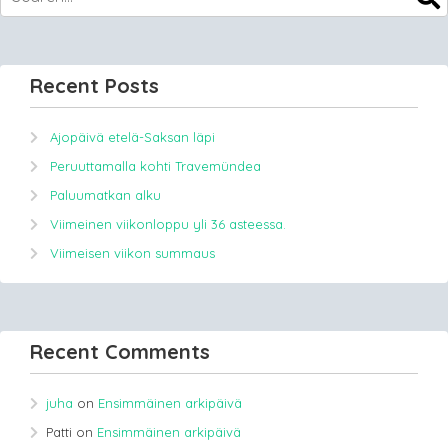
Recent Posts
Ajopäivä etelä-Saksan läpi
Peruuttamalla kohti Travemündea
Paluumatkan alku
Viimeinen viikonloppu yli 36 asteessa.
Viimeisen viikon summaus
Recent Comments
juha
on
Ensimmäinen arkipäivä
Patti
on
Ensimmäinen arkipäivä