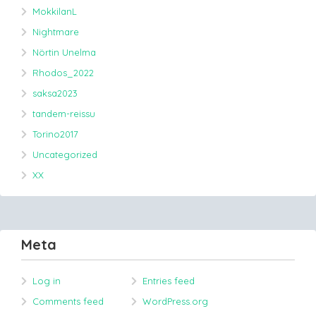
MokkilanL
Nightmare
Nörtin Unelma
Rhodos_2022
saksa2023
tandem-reissu
Torino2017
Uncategorized
XX
Meta
Log in
Entries feed
Comments feed
WordPress.org