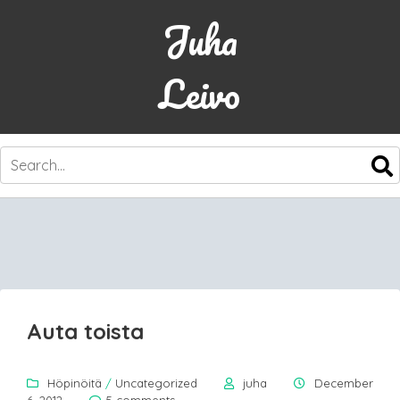
Juha
Leivo
SKIP
TO
CONTENT
Auta toista
Höpinöitä
/
Uncategorized
juha
December