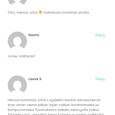
Oho, hienoa Juha
mahtavaa toimintaa sinulta
Rontti
Reply
ooow, loistavaa!
Lasse S
Reply
Hienoa toimintaa Juha! Loydettiin kaverin kanssa kerran
eras viinan viema pitkan linjan rokkari konttaamasta ja
kompuroimasta Tuomiokirkon edesta aamuyolla joskus
Tammikuussa. Jeesattiin herra kotiinsa ja saatiin palkkioksi