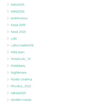
italia2025
italia2026
jenkkireissu
Kesä 2019
Kesä 2020
LAN
LaRochelle2018
Mitä teen
MökkiLAN_70
MokkilanL
Nightmare
Nörtin Unelma
Rhodos_2022
saksa2023
tandem-reissu