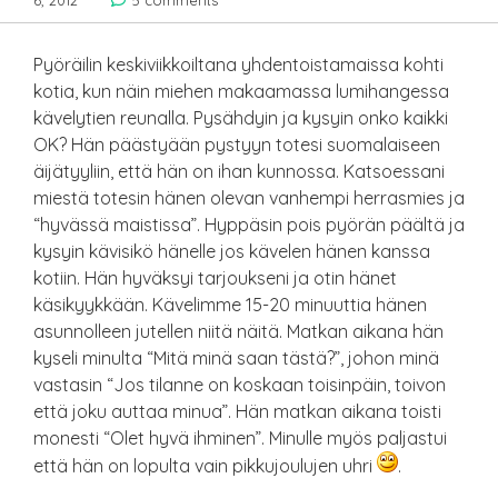
6, 2012
5 comments
Pyöräilin keskiviikkoiltana yhdentoistamaissa kohti
kotia, kun näin miehen makaamassa lumihangessa
kävelytien reunalla. Pysähdyin ja kysyin onko kaikki
OK? Hän päästyään pystyyn totesi suomalaiseen
äijätyyliin, että hän on ihan kunnossa. Katsoessani
miestä totesin hänen olevan vanhempi herrasmies ja
“hyvässä maistissa”. Hyppäsin pois pyörän päältä ja
kysyin kävisikö hänelle jos kävelen hänen kanssa
kotiin. Hän hyväksyi tarjoukseni ja otin hänet
käsikyykkään. Kävelimme 15-20 minuuttia hänen
asunnolleen jutellen niitä näitä. Matkan aikana hän
kyseli minulta “Mitä minä saan tästä?”, johon minä
vastasin “Jos tilanne on koskaan toisinpäin, toivon
että joku auttaa minua”. Hän matkan aikana toisti
monesti “Olet hyvä ihminen”. Minulle myös paljastui
että hän on lopulta vain pikkujoulujen uhri
.