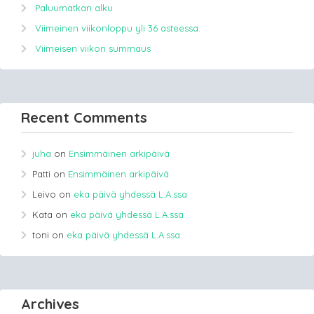
Paluumatkan alku
Viimeinen viikonloppu yli 36 asteessa.
Viimeisen viikon summaus
Recent Comments
juha
on
Ensimmäinen arkipäivä
Patti
on
Ensimmäinen arkipäivä
Leivo
on
eka päivä yhdessä L.A.ssa
Kata
on
eka päivä yhdessä L.A.ssa
toni
on
eka päivä yhdessä L.A.ssa
Archives