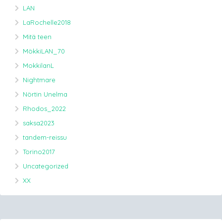
LAN
LaRochelle2018
Mitä teen
MökkiLAN_70
MokkilanL
Nightmare
Nörtin Unelma
Rhodos_2022
saksa2023
tandem-reissu
Torino2017
Uncategorized
XX