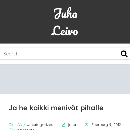
Juha
Leivo
SKIP
TO
CONTENT
Ja he kaikki menivät pihalle
LAN
/
Uncategorized
juha
February 9, 2012