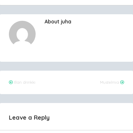
About juha
Post
Illan drinkki
Mustelmia
navigation
Leave a Reply