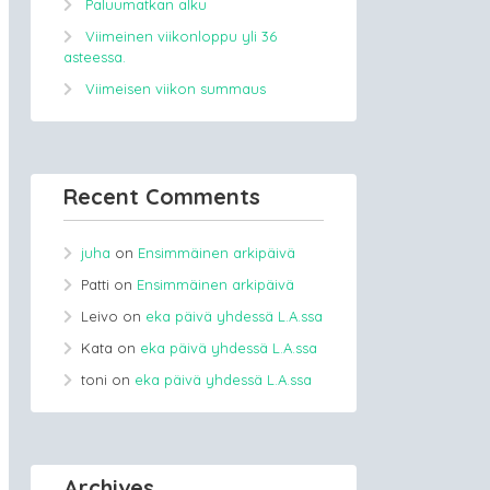
Paluumatkan alku
Viimeinen viikonloppu yli 36
asteessa.
Viimeisen viikon summaus
Recent Comments
juha
on
Ensimmäinen arkipäivä
Patti
on
Ensimmäinen arkipäivä
Leivo
on
eka päivä yhdessä L.A.ssa
Kata
on
eka päivä yhdessä L.A.ssa
toni
on
eka päivä yhdessä L.A.ssa
Archives