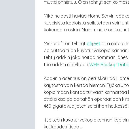
mutta onnistuu. Olen tehnyt sen kolmesti
Mikä helposti häviää Home Servin pääk
Kyseisistä kopioista säilytetään vain yh
kokonaan roskiin. Näin minulle on käynyt
Microsoft on tehnyt
ohjeet
siitä mitä pi
palauttaa tuon kuvaturvakopio kannan.
tehty add-in joka hoitaa homman lähes tä
tuo add-in nimeltään
WHS Backup Data
Add-in:n asennus on peruskauraa Home Ser
käytöstä voin kertoa hieman. Työkalu to
kopioimaan kantaa turvaan kannattaa h
että aikaa palaa tähän operaatioon kii
460 gigatavua joten se ei ihan hetkessä 
Itse teen kuvaturvakopiokannan kopioin
kuukauden tiedot.