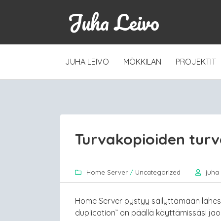
Juha Leivo
SKIP
JUHA LEIVO
MÖKKILAN
PROJEKTIT
TO
CONTENT
Turvakopioiden tur
Home Server
/
Uncategorized
juha
Home Server pystyy säilyttämään lähes k
duplication” on päällä käyttämissäsi ja