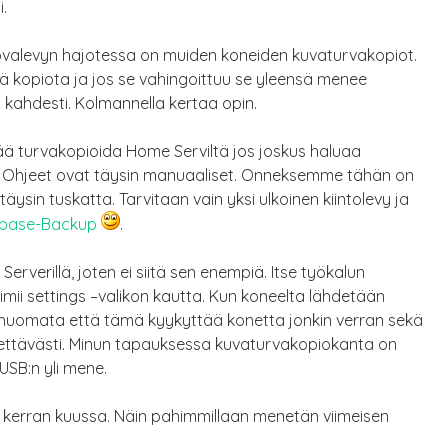
.
ovalevyn hajotessa on muiden koneiden kuvaturvakopiot.
tä kopiota ja jos se vahingoittuu se yleensä menee
 kahdesti. Kolmannella kertaa opin.
tää turvakopioida Home Serviltä jos joskus haluaa
 Ohjeet ovat täysin manuaaliset. Onneksemme tähän on
ysin tuskatta. Tarvitaan vain yksi ulkoinen kiintolevy ja
base-Backup
.
verillä, joten ei siitä sen enempiä. Itse työkalun
imii settings –valikon kautta. Kun koneelta lähdetään
uomata että tämä kyykyttää konetta jonkin verran sekä
tettävästi. Minun tapauksessa kuvaturvakopiokanta on
USB:n yli mene.
 kerran kuussa. Näin pahimmillaan menetän viimeisen