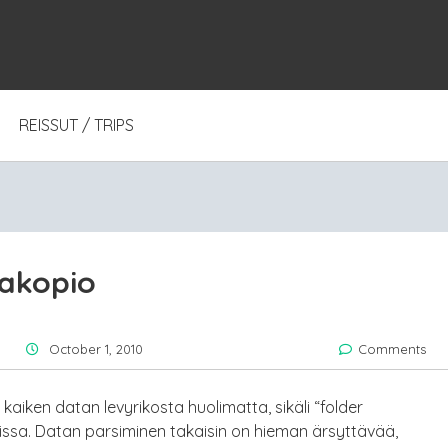
REISSUT / TRIPS
vakopio
October 1, 2010
Comments
aiken datan levyrikosta huolimatta, sikäli “folder
oissa. Datan parsiminen takaisin on hieman ärsyttävää,