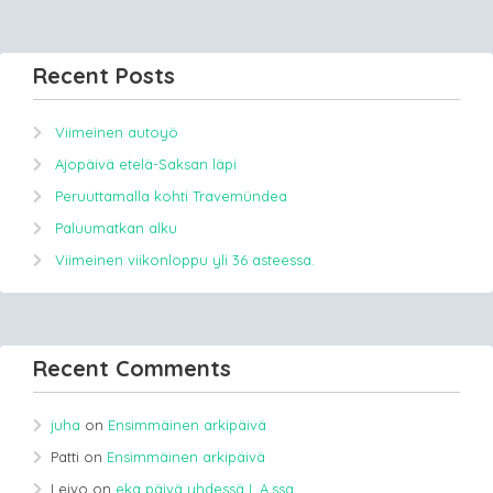
Recent Posts
Viimeinen autoyö
Ajopäivä etelä-Saksan läpi
Peruuttamalla kohti Travemündea
Paluumatkan alku
Viimeinen viikonloppu yli 36 asteessa.
Recent Comments
juha
on
Ensimmäinen arkipäivä
Patti
on
Ensimmäinen arkipäivä
Leivo
on
eka päivä yhdessä L.A.ssa