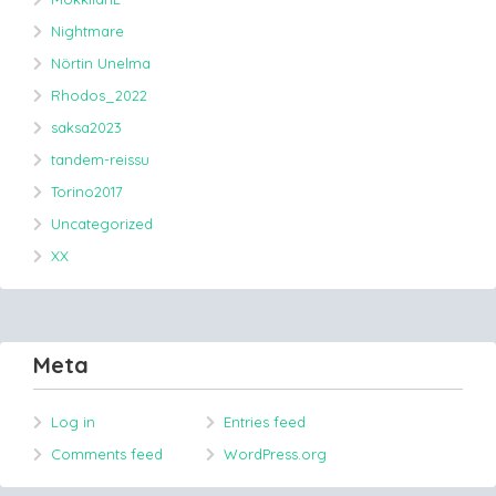
Nightmare
Nörtin Unelma
Rhodos_2022
saksa2023
tandem-reissu
Torino2017
Uncategorized
XX
Meta
Log in
Entries feed
Comments feed
WordPress.org