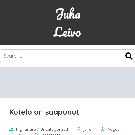
Juha
Leivo
SKIP
TO
CONTENT
Kotelo on saapunut
Nightmare
/
Uncategorized
juha
August