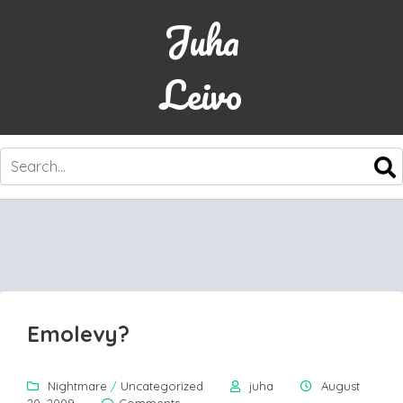
Juha
Leivo
SKIP
TO
CONTENT
Emolevy?
Nightmare
/
Uncategorized
juha
August