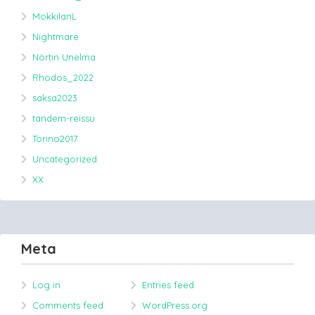
MokkilanL
Nightmare
Nörtin Unelma
Rhodos_2022
saksa2023
tandem-reissu
Torino2017
Uncategorized
XX
Meta
Log in
Entries feed
Comments feed
WordPress.org