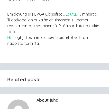
20, 2009
Comments
Emolevynä siis EVGA Classified…
Löytyy
Jimmsiltä.
Tuotekoodi on pykälän eri, ilmeisesti uudempi
revikka. Hinta… melkoinen :-). Pitää surffata ja tutkia
tätä.
Hiiri
löytyi, tosin en alunperin ajatellut vaihtaa
näppistä tai hiirtä.
Related posts
About juha