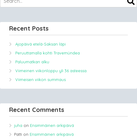
Recent Posts
Ajopäivä etelä-Saksan läpi
Peruuttamalla kohti Travemündea
Paluumatkan alku
Viimeinen viikonloppu yli 36 asteessa.
Viimeisen viikon summaus
Recent Comments
juha
on
Ensimmäinen arkipäivä
Patti
on
Ensimmäinen arkipäivä