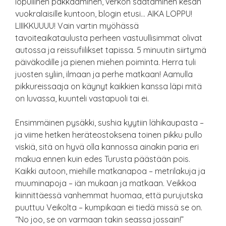
lopullinen pakkaaminen, verkon säätäminen kesän
vuokralaisille kuntoon, blogin etusi… AIKA LOPPU!
LIIIKKUUUU! Vain vartin myöhässä
tavoiteaikataulusta perheen vastuullisimmat olivat
autossa ja reissufiilikset tapissa. 5 minuutin siirtymä
päiväkodille ja pienen miehen poiminta. Herra tuli
juosten syliin, ilmaan ja perhe matkaan! Aamulla
pikkureissaaja on käynyt kaikkien kanssa läpi mitä
on luvassa, kuunteli vastapuoli tai ei.
Ensimmäinen pysäkki, sushia kyytiin lähikaupasta –
ja viime hetken heräteostoksena toinen pikku pullo
viskiä, sitä on hyvä olla kannossa ainakin paria eri
makua ennen kuin edes Turusta päästään pois.
Kaikki autoon, miehille matkanapoa – metrilakuja ja
muuminapoja – iän mukaan ja matkaan. Veikkoa
kiinnittäessä vanhemmat huomaa, että purujutska
puuttuu Veikolta – kumpikaan ei tiedä missä se on.
“No joo, se on varmaan takin seassa jossain!”