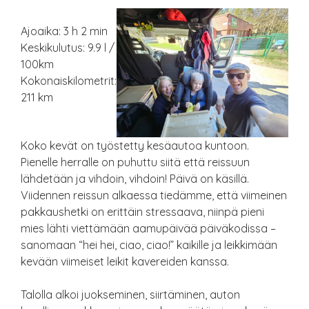
Ajoaika: 3 h 2 min
Keskikulutus: 9.9 l /
100km
Kokonaiskilometrit:
211 km
Koko kevät on työstetty kesäautoa kuntoon.
Pienelle herralle on puhuttu siitä että reissuun
lähdetään ja vihdoin, vihdoin! Päivä on käsillä.
Viidennen reissun alkaessa tiedämme, että viimeinen
pakkaushetki on erittäin stressaava, niinpä pieni
mies lähti viettämään aamupäivää päiväkodissa –
sanomaan “hei hei, ciao, ciao!” kaikille ja leikkimään
kevään viimeiset leikit kavereiden kanssa.
Talolla alkoi juokseminen, siirtäminen, auton