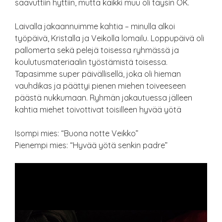
saavuttiin hyttiin, mutta kaikki muu oli täysin OK.
Laivalla jakaannuimme kahtia – minulla alkoi
työpäivä, Kristalla ja Veikolla lomailu. Loppupäivä oli
pallomerta sekä pelejä toisessa ryhmässä ja
koulutusmateriaalin työstämistä toisessa.
Tapasimme super päivällisellä, joka oli hieman
vauhdikas ja päättyi pienen miehen toiveeseen
päästä nukkumaan. Ryhmän jakautuessa jälleen
kahtia miehet toivottivat toisilleen hyvää yötä
Isompi mies: “Buona notte Veikko”
Pienempi mies: “Hyvää yötä senkin padre”