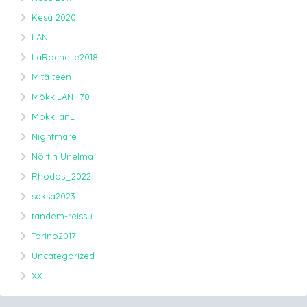
Kesä 2020
LAN
LaRochelle2018
Mitä teen
MökkiLAN_70
MokkilanL
Nightmare
Nörtin Unelma
Rhodos_2022
saksa2023
tandem-reissu
Torino2017
Uncategorized
XX