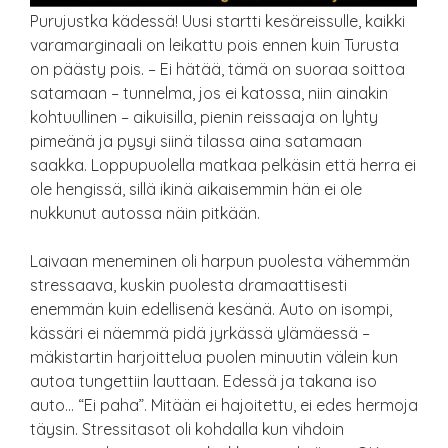
Purujustka kädessä! Uusi startti kesäreissulle, kaikki
varamarginaali on leikattu pois ennen kuin Turusta
on päästy pois. – Ei hätää, tämä on suoraa soittoa
satamaan – tunnelma, jos ei katossa, niin ainakin
kohtuullinen – aikuisilla, pienin reissaaja on lyhty
pimeänä ja pysyi siinä tilassa aina satamaan
saakka. Loppupuolella matkaa pelkäsin että herra ei
ole hengissä, sillä ikinä aikaisemmin hän ei ole
nukkunut autossa näin pitkään.
Laivaan meneminen oli harpun puolesta vähemmän
stressaava, kuskin puolesta dramaattisesti
enemmän kuin edellisenä kesänä. Auto on isompi,
kässäri ei näemmä pidä jyrkässä ylämäessä –
mäkistartin harjoittelua puolen minuutin välein kun
autoa tungettiin lauttaan. Edessä ja takana iso
auto… “Ei paha”. Mitään ei hajoitettu, ei edes hermoja
täysin. Stressitasot oli kohdalla kun vihdoin