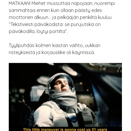
MATKAAN! Miehet mussuttaa napojaan, nuorempi
sammahtaa ennen kuin ollaan päästy edes
moottorien alkuun… ja pelkääjän penkiltä kuuluu
“Tekstiviesti päiväkodista: se purujutska on
päiväkodilla, löytyi portilta”.
Tyylipuhdas kolmen kaistan vaihto, uukkari
risteyksestä ja korjausliike oli käynnissä.