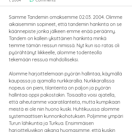
1, 2004
Comments
Saimme Tandemin omaksemme 02.03. 2004. Olimme
aikaisemmin sopineet, että tandemin hankinta on se
käännepiste jonka jälkeen emme enää peräänny.
Tandem on kallein yksittäinen hankinta minkä
teimme tämän reissun nimissä. Nyt kun iso ratas oli
pyörähtänyt liikkeelle, aloimme todenteolla
tekemään reissua mahdolliseksi.
Aloimme harjoittelemaan pyörän hallintaa, käymällä
kaupassa ja ajamalla nurkkarallia. Nurkkarallissa
nopeus on pieni, tilanteinta on paljon ja pyörän
hallintaa oppii pakostakin. Toisaalta voisi ajatella,
että aiheutamme vaaratilanteita, mutta kumpikaan
meistä ei ole niin huono kuski. Huhtikuussa aloimme
systemaattisen kunnonkohotuksen. Poljimme ympäri
Turun lähikuntia ja Turkua. Ensimmäisen
harjoitteluviikon aikana huomasimme, että kuskin