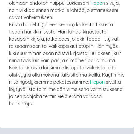
olemaan ehdoton huippu. Lukiessani
Hepon
sivuja,
noin viikkoa ennen matkalle lähtöä, olettamukseni
saivat vahvistuksen.
Krista huolehti (jälleen kerran) kaikesta fiksusta
tiedon hankkimisesta. Hän lainasi kirjastosta
kasapäin kirjoja, jotka edes jollakin tapaa liittyivät
reissaamiseen tai vaikkapa autiotupiin. Hän myös
luki suurimman osan näistä kirjoista, luullakseni, kun
minä taas luin vain pari ja silmäinen paria muuta.
Näistä kirjoista löysimme listoja tarvikkeista joita
olisi syytä olla mukana tälläisillä matkoilla. Käytimme
niitä hyödyksemme pakatessamme.
Hepon
sivuilta
löytyvä lista toimi meidän viimeisenä varmistuksena
ja sen pohjalta tehtiin vielä eräitä varaosa
hankintoja.