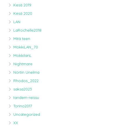
Kesä 2019
Kesä 2020
LAN
LaRochelle2018
Mitä teen
MökkiLAN_70
MokkilanL
Nightmare
Nörtin Unelma
Rhodos_2022
saksa2023
tandem-reissu
Torino2017
Uncategorized
XX