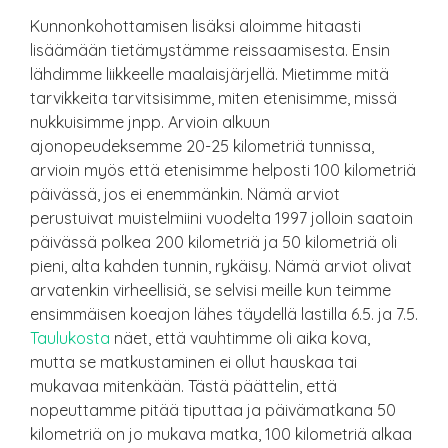
Kunnonkohottamisen lisäksi aloimme hitaasti
lisäämään tietämystämme reissaamisesta. Ensin
lähdimme liikkeelle maalaisjärjellä. Mietimme mitä
tarvikkeita tarvitsisimme, miten etenisimme, missä
nukkuisimme jnpp. Arvioin alkuun
ajonopeudeksemme 20-25 kilometriä tunnissa,
arvioin myös että etenisimme helposti 100 kilometriä
päivässä, jos ei enemmänkin. Nämä arviot
perustuivat muistelmiini vuodelta 1997 jolloin saatoin
päivässä polkea 200 kilometriä ja 50 kilometriä oli
pieni, alta kahden tunnin, rykäisy. Nämä arviot olivat
arvatenkin virheellisiä, se selvisi meille kun teimme
ensimmäisen koeajon lähes täydellä lastilla 6.5. ja 7.5.
Taulukosta
näet, että vauhtimme oli aika kova,
mutta se matkustaminen ei ollut hauskaa tai
mukavaa mitenkään. Tästä päättelin, että
nopeuttamme pitää tiputtaa ja päivämatkana 50
kilometriä on jo mukava matka, 100 kilometriä alkaa