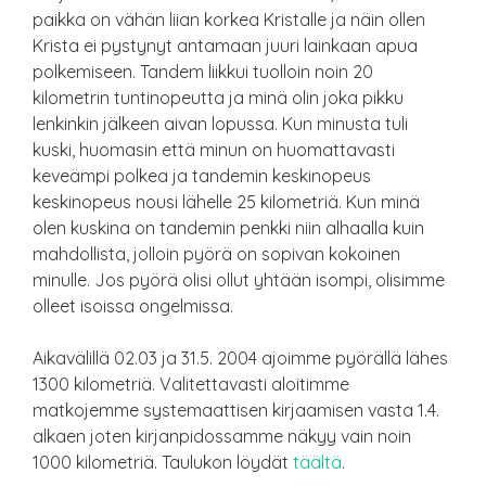
paikka on vähän liian korkea Kristalle ja näin ollen
Krista ei pystynyt antamaan juuri lainkaan apua
polkemiseen. Tandem liikkui tuolloin noin 20
kilometrin tuntinopeutta ja minä olin joka pikku
lenkinkin jälkeen aivan lopussa. Kun minusta tuli
kuski, huomasin että minun on huomattavasti
keveämpi polkea ja tandemin keskinopeus
keskinopeus nousi lähelle 25 kilometriä. Kun minä
olen kuskina on tandemin penkki niin alhaalla kuin
mahdollista, jolloin pyörä on sopivan kokoinen
minulle. Jos pyörä olisi ollut yhtään isompi, olisimme
olleet isoissa ongelmissa.
Aikavälillä 02.03 ja 31.5. 2004 ajoimme pyörällä lähes
1300 kilometriä. Valitettavasti aloitimme
matkojemme systemaattisen kirjaamisen vasta 1.4.
alkaen joten kirjanpidossamme näkyy vain noin
1000 kilometriä. Taulukon löydät
täältä
.