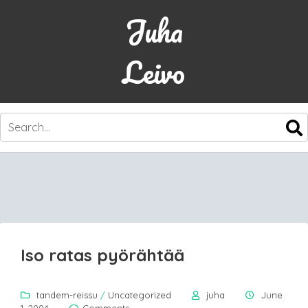
Juha
Leivo
SKIP
TO
CONTENT
Iso ratas pyörähtää
tandem-reissu
/
Uncategorized
juha
June