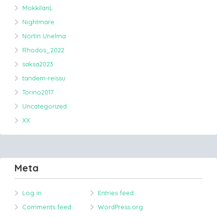
MokkilanL
Nightmare
Nörtin Unelma
Rhodos_2022
saksa2023
tandem-reissu
Torino2017
Uncategorized
XX
Meta
Log in
Entries feed
Comments feed
WordPress.org