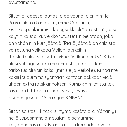
avustamana.
Sitten oli edessä lounas ja päiväunet pienimmille.
Päiväunien aikana siirryimme Cagliariin,
kesäkaupunkiimme. Eka pysäkki oli “lähiostari”, jossa
käytiin kaupoilla. Veikko tutustettiin Gelatoon, joka
on vähän niin kuin jäätelö. Täällä jäätelö on erilaista
verrattuna vaikkapa Valion jätskeihin.
Jätskitilauksessa sattui virhe “Veikon eduksi”. Krista
tilasi vahingossa kolme annosta jätskiä – kun
tarkoitus oli vain kaksi (minulle ja Veikolle). Niinpä me
kaksi jouduimme syömään kahteen pekkaan vielä
yhden extra jätskiannoksen. Kumpikin miehistä teki
raskaan tehtävän urhoollisesti, lievässä
kisahengessä – “Minä syön KAIKEN”.
Sitten seurasi H-hetki, siirtymä kesätalolle. Vähän yli
neljä tapasimme omistajan ja selvitimme
käytännönasiat. Kristan italia on karehdettavalla