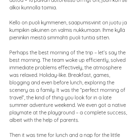
autoa – 16 päivän autoreissu on nyt ohi, juuri kun se
alkoi kunnolla toimia.
Kello on puoli kymmenen, saapumisviinit on juotu ja
kumpikin aikuinen on valmis nukkumaan. Ihme kyllä
pieninkin meistä simmahti puoli tuntia sitten.
Perhaps the best morning of the trip – let’s say the
best morning. The team woke up efficiently, solved
immediate problems effectively, the atmosphere
was relaxed. Holiday-like. Breakfast, games,
blogging and even before lunch, exploring the
scenery as a family. It was the “perfect morning of
travel”, the kind of thing you look for in a late
summer adventure weekend. We even got a native
playmate at the playground – a complete success,
albeit with the help of parents.
Then it was time for lunch and a nap for the little