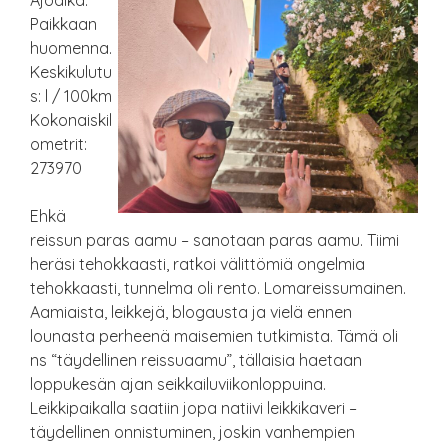
Ajoaika:
Paikkaan
huomenna.
Keskikulutu
s: l / 100km
Kokonaiskil
ometrit:
273970
Ehkä
reissun paras aamu – sanotaan paras aamu. Tiimi
heräsi tehokkaasti, ratkoi välittömiä ongelmia
tehokkaasti, tunnelma oli rento. Lomareissumainen.
Aamiaista, leikkejä, blogausta ja vielä ennen
lounasta perheenä maisemien tutkimista. Tämä oli
ns “täydellinen reissuaamu”, tällaisia haetaan
loppukesän ajan seikkailuviikonloppuina.
Leikkipaikalla saatiin jopa natiivi leikkikaveri –
täydellinen onnistuminen, joskin vanhempien