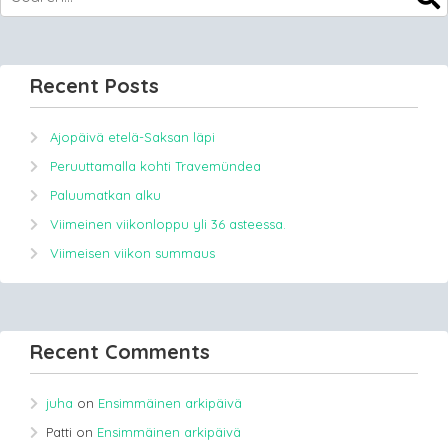
Recent Posts
Ajopäivä etelä-Saksan läpi
Peruuttamalla kohti Travemündea
Paluumatkan alku
Viimeinen viikonloppu yli 36 asteessa.
Viimeisen viikon summaus
Recent Comments
juha
on
Ensimmäinen arkipäivä
Patti
on
Ensimmäinen arkipäivä