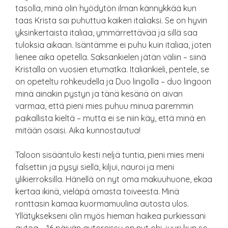
tasolla, minä olin hyödytön ilman kännykkää kun
taas Krista sai puhuttua kaiken italiaksi. Se on hyvin
yksinkertaista italiaa, ymmärrettävää ja sillä saa
tuloksia aikaan. Isäntämme ei puhu kuin italiaa, joten
lienee aika opetella. Saksankielen jätän väliin – siinä
Kristalla on vuosien etumatka. Italiankieli, pentele, se
on opeteltu rohkeudella ja Duo lingolla – duo lingoon
minä ainakin pystyn ja tänä kesänä on aivan
varmaa, että pieni mies puhuu minua paremmin
paikallista kieltä – mutta ei se niin käy, että minä en
mitään osaisi. Aika kunnostautua!
Taloon sisääntulo kesti neljä tuntia, pieni mies meni
falsettiin ja pysyi siellä, kiljui, nauroi ja meni
ylikierroksilla. Hänellä on nyt oma makuuhuone, ekaa
kertaa ikinä, vieläpä omasta toiveesta. Minä
ronttasin kamaa kuormamuulina autosta ulos.
Yllätyksekseni olin myös hieman haikea purkiessani