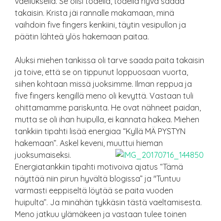
vaelluksella. Se olisi todella, todella hyvä saada
takaisin. Krista jäi rannalle makamaan, minä
vaihdoin five fingers kenkiini, täytin vesipullon ja
päätin lähteä ylös hakemaan paitaa.
Aluksi miehen tankissa oli tarve saada paita takaisin
ja toive, että se on tippunut loppuosaan vuorta,
siihen kohtaan missä juoksimme. Ilman reppua ja
five fingers kengillä meno oli kevyttä. Vastaan tuli
ohittamamme pariskunta. He ovat nähneet paidan,
mutta se oli ihan huipulla, ei kannata hakea. Miehen
tankkiin tipahti lisää energiaa “Kyllä MÄ PYSTYN
hakemaan”. Askel keveni, muuttui hieman
juoksumaiseksi.
Energiatankkiin tipahti motivoiva ajatus “Tämä
näyttää niin pirun hyvältä blogissa” ja "Tuntuu
varmasti eeppiseltä löytää se paita vuoden
huipulta”. Ja minähän tykkäsin tästä vaeltamisesta.
Meno jatkuu ylämäkeen ja vastaan tulee toinen