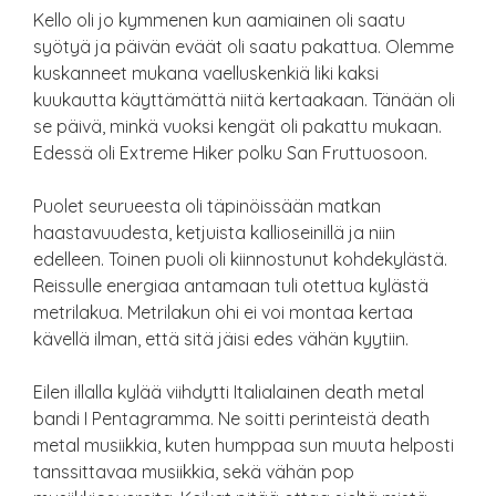
Kello oli jo kymmenen kun aamiainen oli saatu
syötyä ja päivän eväät oli saatu pakattua. Olemme
kuskanneet mukana vaelluskenkiä liki kaksi
kuukautta käyttämättä niitä kertaakaan. Tänään oli
se päivä, minkä vuoksi kengät oli pakattu mukaan.
Edessä oli Extreme Hiker polku San Fruttuosoon.
Puolet seurueesta oli täpinöissään matkan
haastavuudesta, ketjuista kallioseinillä ja niin
edelleen. Toinen puoli oli kiinnostunut kohdekylästä.
Reissulle energiaa antamaan tuli otettua kylästä
metrilakua. Metrilakun ohi ei voi montaa kertaa
kävellä ilman, että sitä jäisi edes vähän kyytiin.
Eilen illalla kylää viihdytti Italialainen death metal
bandi I Pentagramma. Ne soitti perinteistä death
metal musiikkia, kuten humppaa sun muuta helposti
tanssittavaa musiikkia, sekä vähän pop