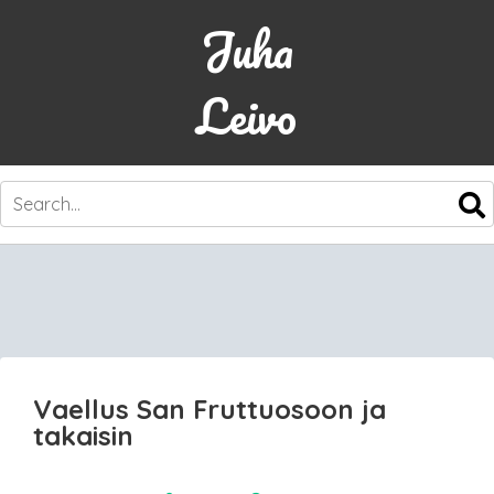
Juha
Leivo
SKIP
TO
CONTENT
Vaellus San Fruttuosoon ja
takaisin