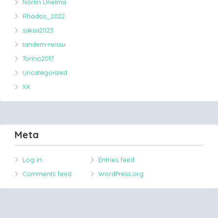
Nörtin Unelma
Rhodos_2022
saksa2023
tandem-reissu
Torino2017
Uncategorized
XX
Meta
Log in
Entries feed
Comments feed
WordPress.org