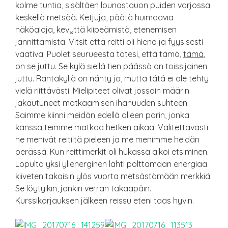
kolme tuntia, sisältäen lounastauon puiden varjossa
keskellä metsää. Ketjuja, päätä huimaavia
näköaloja, kevyttä kiipeämistä, etenemisen
jännittämistä. Vitsit että reitti oli hieno ja fyysisesti
vaativa. Puolet seurueesta totesi, että tämä,
tämä
,
on se juttu. Se kylä siellä tien päässä on toissijainen
juttu. Rantakyliä on nähty jo, mutta tätä ei ole tehty
vielä riittävästi. Mielipiteet olivat jossain määrin
jakautuneet matkaamisen ihanuuden suhteen.
Saimme kiinni meidän edellä olleen parin, jonka
kanssa teimme matkaa hetken aikaa. Valitettavasti
he menivät reitiltä pieleen ja me menimme heidän
perässä. Kun reittimerkit oli hukassa alkoi etsiminen.
Lopulta yksi ylienerginen lähti polttamaan energiaa
kiiveten takaisin ylös vuorta metsästämään merkkiä.
Se löytyikin, jonkin verran takaapäin.
Kurssikorjauksen jälkeen reissu eteni taas hyvin.