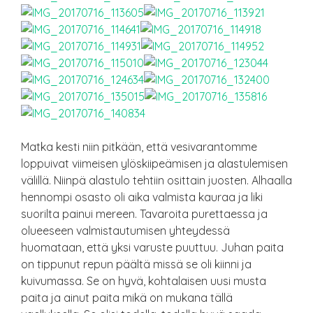
Matka kesti niin pitkään, että vesivarantomme
loppuivat viimeisen ylöskiipeämisen ja alastulemisen
välillä. Niinpä alastulo tehtiin osittain juosten. Alhaalla
hennompi osasto oli aika valmista kauraa ja liki
suorilta painui mereen. Tavaroita purettaessa ja
olueeseen valmistautumisen yhteydessä
huomataan, että yksi varuste puuttuu. Juhan paita
on tippunut repun päältä missä se oli kiinni ja
kuivumassa. Se on hyvä, kohtalaisen uusi musta
paita ja ainut paita mikä on mukana tällä