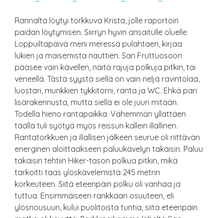
Rannalta löytyi torkkuva Krista, jolle raportoin
paidan löytymisen. Siirryn hyvin ansaitulle oluelle.
Loppuiltapäivä meni meressä pulahtaen, kirjaa
lukien ja maisemista nauttien. San Fruttuosoon
pääsee vain kävellen, näitä rajuja polkuja pitkin, tai
veneellä. Tästä syystä siellä on vain neljä ravintolaa,
luostari, munkkien tykkitorni, ranta ja WC. Ehkä pari
lisärakennusta, mutta siellä ei ole juuri mitään.
Todella hieno rantapaikka. Vähemmän yllättäen
täällä tuli syötyä myös reissun kallein illallinen.
Rantatorkkuen ja illallisen jälkeen seurue oli riittävän
energinen aloittaakseen paluukävelyn takaisin. Paluu
takaisin tehtiin Hiker-tason polkua pitkin, mikä
tarkoitti taas ylöskävelemistä 245 metrin
korkeuteen. Siitä eteenpäin polku oli vanhaa ja
tuttua. Ensimmäiseen rankkaan osuuteen, eli
ylösnousuun, kului puolitoista tuntia, siitä eteenpäin