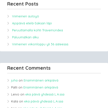
Recent Posts
Viimeinen autoyö
Ajopäivä etelä-Saksan läpi
Peruuttamalla kohti Travemündea
Paluumatkan alku
Viimeinen viikonloppu yli 36 asteessa.
Recent Comments
juha
on
Ensimmäinen arkipäivä
Patti
on
Ensimmäinen arkipäivä
Leivo
on
eka päivä yhdessä L.A.ssa
Kata
on
eka päivä yhdessä L.A.ssa