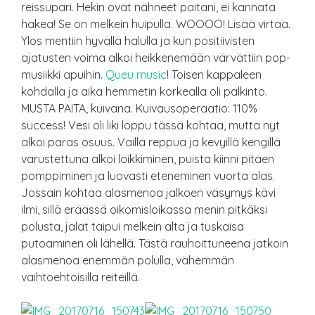
reissupari. Hekin ovat nähneet paitani, ei kannata
hakea! Se on melkein huipulla. WOOOO! Lisää virtaa.
Ylös mentiin hyvällä halulla ja kun positiivisten
ajatusten voima alkoi heikkenemään värvättiin pop-
musiikki apuihin.
Queu music
! Toisen kappaleen
kohdalla ja aika hemmetin korkealla oli palkinto.
MUSTA PAITA, kuivana. Kuivausoperaatio: 110%
success! Vesi oli liki loppu tässä kohtaa, mutta nyt
alkoi paras osuus. Vailla reppua ja kevyillä kengillä
varustettuna alkoi loikkiminen, puista kiinni pitäen
pomppiminen ja luovasti eteneminen vuorta alas.
Jossain kohtaa alasmenoa jalkoen väsymys kävi
ilmi, sillä eräässä oikomisloikassa menin pitkäksi
polusta, jalat taipui melkein alta ja tuskaisa
putoaminen oli lähellä. Tästä rauhoittuneena jatkoin
alasmenoa enemmän polulla, vähemmän
vaihtoehtoisilla reiteillä.