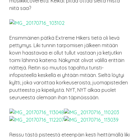
musiikkicovereita. Keikat pitää ottaa sieltä mistä
niitä saa?
Ensimmäinen pätkä Extreme Hikers tietä oli lievä
pettymys. Liki tunnin tarpomisen jälkeen mitään
kovin haastavaa ei ollut tullut vastaan ja ketjutkin
toimi lähinnä kaitena. Näkymät olivat välillä erittäin
nättejä. Reitin iso muutos tapahtui turisti-
infopisteellä keskellä ei yhtään mitään. Sieltä löytyi
kyltti, joka varoittaa korkeuseroista, juomapisteiden
puutteesta ja kiipeilystä. NYT, NYT alkaa puolet
seurueesta olemaan ihan täpinöissään.
Reissu tästä pisteestä eteenpäin kesti heittämällä liki