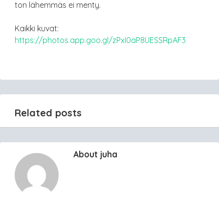
ton lähemmäs ei menty.
Kaikki kuvat:
https://photos.app.goo.gl/zPxI0aP8UESSRpAF3
Related posts
About juha