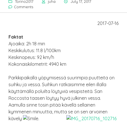
Torino2017
juha
July 17, 2017
Comments
2017-07-16
Faktat
Ajoaika: 2h 18 min
Keskikulutus: 11.8 l/100km
Keskinopeus: 92 km/h
Kokonaiskilometrit: 4940 km
Parkkipaikalla yöpymisessä suurimpia puutteita on
suihku ja vessa. Suihkun ratkaisimme eilen illalla
käyttämällä poluilta löytyviä vesipisteitä. San
Roccosta taasen löytyy hyvä julkinen vessa.
Aamulla sinne tosin pitää kävellä sellainen
kymmenen minuuttia, mutta se on sen arvoinen
kävely
.