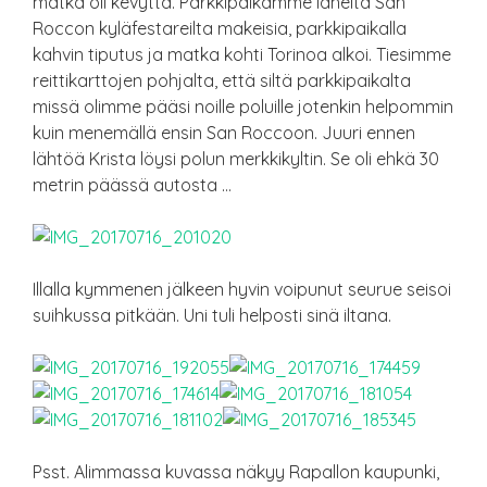
matka oli kevyttä. Parkkipaikamme läheltä San
Roccon kyläfestareilta makeisia, parkkipaikalla
kahvin tiputus ja matka kohti Torinoa alkoi. Tiesimme
reittikarttojen pohjalta, että siltä parkkipaikalta
missä olimme pääsi noille poluille jotenkin helpommin
kuin menemällä ensin San Roccoon. Juuri ennen
lähtöä Krista löysi polun merkkikyltin. Se oli ehkä 30
metrin päässä autosta …
Illalla kymmenen jälkeen hyvin voipunut seurue seisoi
suihkussa pitkään. Uni tuli helposti sinä iltana.
Psst. Alimmassa kuvassa näkyy Rapallon kaupunki,