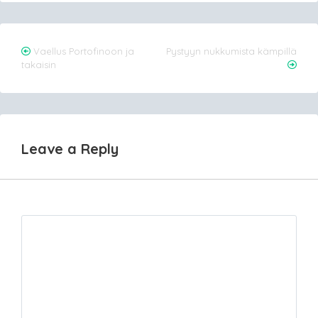
Post
Vaellus Portofinoon ja
Pystyyn nukkumista kämpillä
takaisin
navigation
Leave a Reply