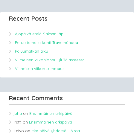
Recent Posts
Ajopäivä etelä-Saksan läpi
Peruuttamalla kohti Travemündea
Paluumatkan alku
Viimeinen viikonloppu yli 36 asteessa.
Viimeisen viikon summaus
Recent Comments
juha
on
Ensimmäinen arkipäivä
Patti
on
Ensimmäinen arkipäivä
Leivo
on
eka päivä yhdessä L.A.ssa