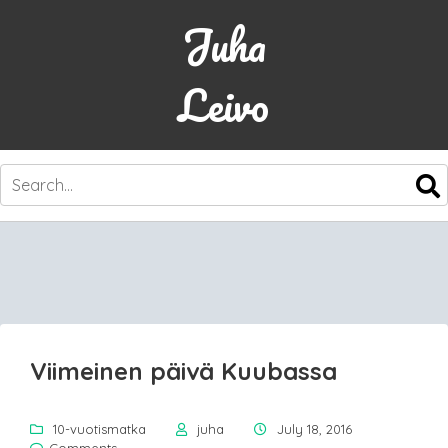
Juha
Leivo
SKIP
TO
CONTENT
Viimeinen päivä Kuubassa
10-vuotismatka
juha
July 18, 2016