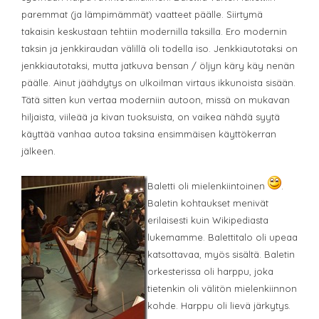
paremmat (ja lämpimämmät) vaatteet päälle. Siirtymä
takaisin keskustaan tehtiin modernilla taksilla. Ero modernin
taksin ja jenkkiraudan välillä oli todella iso. Jenkkiautotaksi on
jenkkiautotaksi, mutta jatkuva bensan / öljyn käry käy nenän
päälle. Ainut jäähdytys on ulkoilman virtaus ikkunoista sisään.
Tätä sitten kun vertaa moderniin autoon, missä on mukavan
hiljaista, viileää ja kivan tuoksuista, on vaikea nähdä syytä
käyttää vanhaa autoa taksina ensimmäisen käyttökerran
jälkeen.
Baletti oli mielenkiintoinen
.
Baletin kohtaukset menivät
erilaisesti kuin Wikipediasta
lukemamme. Balettitalo oli upeaa
katsottavaa, myös sisältä. Baletin
orkesterissa oli harppu, joka
tietenkin oli välitön mielenkiinnon
kohde. Harppu oli lievä järkytys.