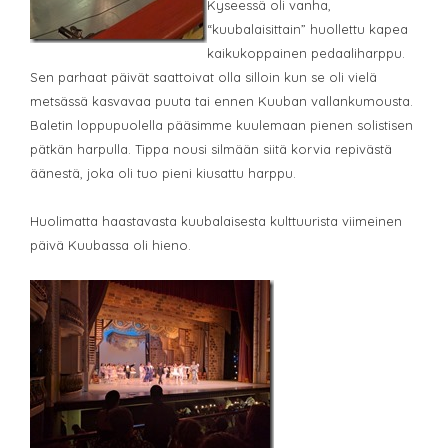
Kyseessä oli vanha,
“kuubalaisittain” huollettu kapea
kaikukoppainen pedaaliharppu.
Sen parhaat päivät saattoivat olla silloin kun se oli vielä
metsässä kasvavaa puuta tai ennen Kuuban vallankumousta.
Baletin loppupuolella pääsimme kuulemaan pienen solistisen
pätkän harpulla. Tippa nousi silmään siitä korvia repivästä
äänestä, joka oli tuo pieni kiusattu harppu.
Huolimatta haastavasta kuubalaisesta kulttuurista viimeinen
päivä Kuubassa oli hieno.