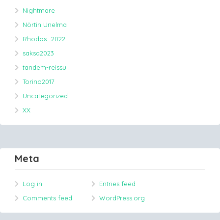
Nightmare
Nörtin Unelma
Rhodos_2022
saksa2023
tandem-reissu
Torino2017
Uncategorized
XX
Meta
Log in
Entries feed
Comments feed
WordPress.org