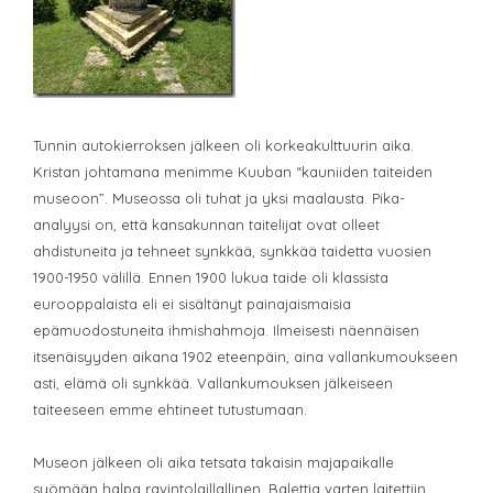
Tunnin autokierroksen jälkeen oli korkeakulttuurin aika.
Kristan johtamana menimme Kuuban “kauniiden taiteiden
museoon”. Museossa oli tuhat ja yksi maalausta. Pika-
analyysi on, että kansakunnan taitelijat ovat olleet
ahdistuneita ja tehneet synkkää, synkkää taidetta vuosien
1900-1950 välillä. Ennen 1900 lukua taide oli klassista
eurooppalaista eli ei sisältänyt painajaismaisia
epämuodostuneita ihmishahmoja. Ilmeisesti näennäisen
itsenäisyyden aikana 1902 eteenpäin, aina vallankumoukseen
asti, elämä oli synkkää. Vallankumouksen jälkeiseen
taiteeseen emme ehtineet tutustumaan.
Museon jälkeen oli aika tetsata takaisin majapaikalle
syömään halpa ravintolaillallinen. Balettia varten laitettiin