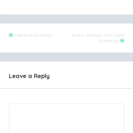
Post
Välipäivä Kuubassa
Aruba, Jamaica, ooh I want
to take ya
navigation
Leave a Reply