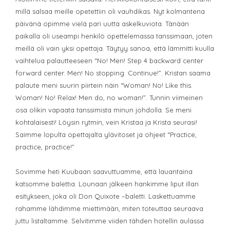
millä salsaa meille opetettiin oli vauhdikas. Nyt kolmantena
päivänä opimme vielä pari uutta askelkuviota. Tänään
paikalla oli useampi henkilö opettelemassa tanssimaan, joten
meillä oli vain yksi opettaja. Täytyy sanoa, että lämmitti kuulla
vaihtelua palautteeseen “No! Men! Step 4 backward center
forward center. Men! No stopping. Continue!”. Kristan saama
palaute meni suurin piirtein näin “Woman! No! Like this.
Woman! No! Relax! Men do, no woman!”. Tunnin viimeinen
osa olikin vapaata tanssimista minun johdolla. Se meni
kohtalaisesti! Löysin rytmin, vein Kristaa ja Krista seurasi!
Saimme lopulta opettajalta ylävitoset ja ohjeet “Practice,
practice, practice!”
Sovimme heti Kuubaan saavuttuamme, että lauantaina
katsomme balettia. Lounaan jälkeen hankimme liput illan
esitykseen, joka oli Don Quixote –baletti. Laskettuamme
rahamme lähdimme miettimään, miten toteuttaa seuraava
juttu listaltamme. Selvitimme viiden tähden hotellin aulassa