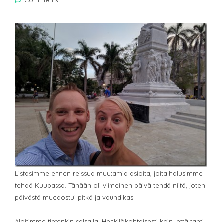
Comments
Listasimme ennen reissua muutamia asioita, joita halusimme
tehdä Kuubassa. Tänään oli viimeinen päivä tehdä niitä, joten
päivästä muodostui pitkä ja vauhdikas.
Aloitimme tietenkin salsalla. Henkilökohtaisesti koin, että tahti