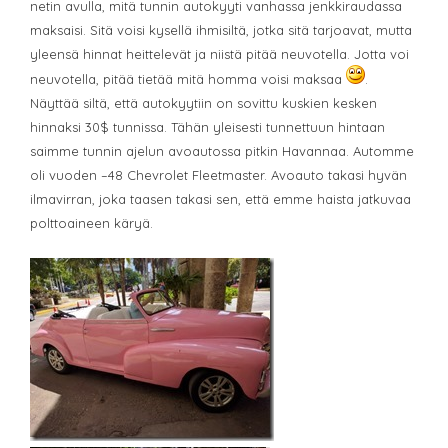
netin avulla, mitä tunnin autokyyti vanhassa jenkkiraudassa
maksaisi. Sitä voisi kysellä ihmisiltä, jotka sitä tarjoavat, mutta
yleensä hinnat heittelevät ja niistä pitää neuvotella. Jotta voi
neuvotella, pitää tietää mitä homma voisi maksaa
.
Näyttää siltä, että autokyytiin on sovittu kuskien kesken
hinnaksi 30$ tunnissa. Tähän yleisesti tunnettuun hintaan
saimme tunnin ajelun avoautossa pitkin Havannaa. Automme
oli vuoden –48 Chevrolet Fleetmaster. Avoauto takasi hyvän
ilmavirran, joka taasen takasi sen, että emme haista jatkuvaa
polttoaineen käryä.